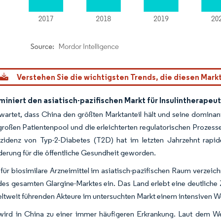
dor Intelligence. Wiederverwendung erfordert Namensnennung gemäß CC BY 4.0.
Verstehen Sie die wichtigsten Trends, die diesen Mark
iniert den asiatisch-pazifischen Markt für Insulintherapeut
wartet, dass China den größten Marktanteil hält und seine dominan
großen Patientenpool und die erleichterten regulatorischen Prozess
Inzidenz von Typ-2-Diabetes (T2D) hat im letzten Jahrzehnt rap
erung für die öffentliche Gesundheit geworden.
für biosimilare Arzneimittel im asiatisch-pazifischen Raum verzei
des gesamten Glargine-Marktes ein. Das Land erlebt eine deutliche
eltweit führenden Akteure im untersuchten Markt einem intensiven 
wird in China zu einer immer häufigeren Erkrankung. Laut dem We