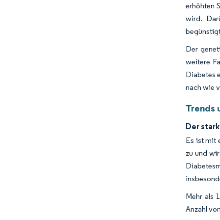
erhöhten 
wird. Dar
begünstigt
Der geneti
weitere Fa
Diabetes e
nach wie v
Trends u
Der star
Es ist mit
zu und wir
Diabetesm
insbesond
Mehr als 1
Anzahl von