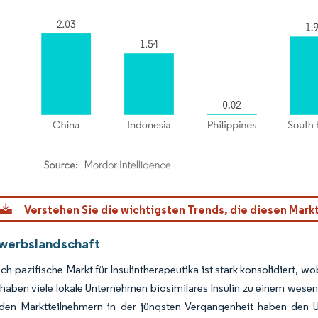
dor Intelligence. Wiederverwendung erfordert Namensnennung gemäß CC BY 4.0.
Verstehen Sie die wichtigsten Trends, die diesen Mark
werbslandschaft
sch-pazifische Markt für Insulintherapeutika ist stark konsolidiert, wo
 haben viele lokale Unternehmen biosimilares Insulin zu einem wese
den Marktteilnehmern in der jüngsten Vergangenheit haben den U