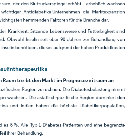
sum, der den Blutzuckerspiegel erhöht – erheblich wachsen
 wichtiger Antidiabetika-Unternehmen die Marktexpansion
r wichtigsten hemmenden Faktoren für die Branche dar.
der Krankheit. Sitzende Lebensweise und Fettleibigkeit sind
ind. Obwohl Insulin seit über 90 Jahren zur Behandlung von
te Insulin benötigen, dieses aufgrund der hohen Produktkosten
nsulintherapeutika
en Raum treibt den Markt im Prognosezeitraum an
-pazifischen Region zu rechnen. Die Diabetesbelastung nimmt
mpo wachsen. Die asiatisch-pazifische Region dominiert den
ina und Indien haben die höchste Diabetikerpopulation,
d es 5 %. Alle Typ-1-Diabetes-Patienten und eine begrenzte
Teil ihrer Behandlung.