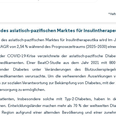
*Haft
des asiatisch-pazifischen Marktes für Insulintherape
des asiatisch-pazifischen Marktes für Insulintherapeutika wird im J
CAGR von 2,54 % während des Prognosezeitraums (2025–2030) einen 
er COVID-19-Krise verzeichnete der asiatisch-pazifische Diab
edikamenten. Einer BeatO-Studie aus dem Jahr 2021 mit 800 
hender Diabetes unter Veränderungen des Blutzuckerspiegels
edikamenten verursachte. Um die verheerenden Auswirkungen v
 zur sozialen Verantwortung zur Bekämpfung von Diabetes, mit der 
ersorgung zu ermöglichen.
atienten, insbesondere solche mit Typ-2-Diabetes, haben in d
n. Entwicklungsländer machen mehr als 70 % der weltweiten Diabe
e Region aufgrund einer alternden Bevölkerung und einer zune