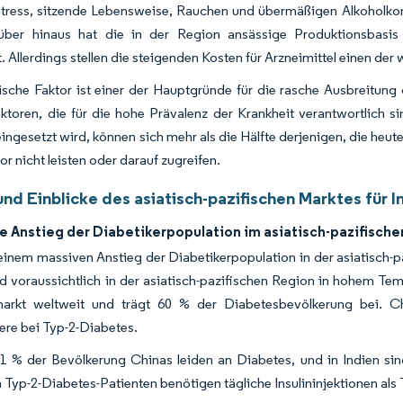
Stress, sitzende Lebensweise, Rauchen und übermäßigen Alkoholkon
über hinaus hat die in der Region ansässige Produktionsbasis
. Allerdings stellen die steigenden Kosten für Arzneimittel einen de
sche Faktor ist einer der Hauptgründe für die rasche Ausbreitung 
ktoren, die für die hohe Prävalenz der Krankheit verantwortlich s
ingesetzt wird, können sich mehr als die Hälfte derjenigen, die heu
or nicht leisten oder darauf zugreifen.
nd Einblicke des asiatisch-pazifischen Marktes für I
ke Anstieg der Diabetikerpopulation im asiatisch-pazifisch
 einem massiven Anstieg der Diabetikerpopulation in der asiatisch
d voraussichtlich in der asiatisch-pazifischen Region in hohem Te
arkt weltweit und trägt 60 % der Diabetesbevölkerung bei. Ch
ere bei Typ-2-Diabetes.
1 % der Bevölkerung Chinas leiden an Diabetes, und in Indien sin
 Typ-2-Diabetes-Patienten benötigen tägliche Insulininjektionen als 