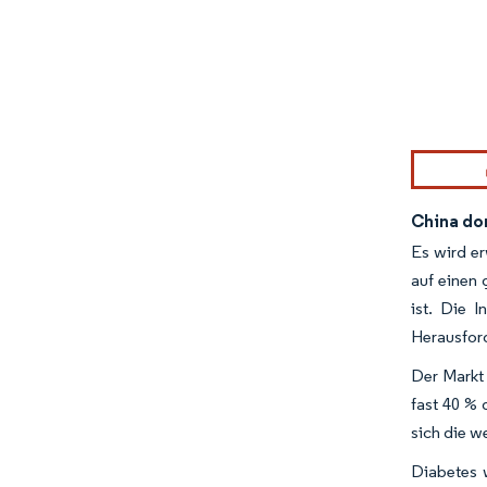
Bild © Mor
China dom
Es wird er
auf einen 
ist. Die 
Herausford
Der Markt 
fast 40 % 
sich die w
Diabetes 