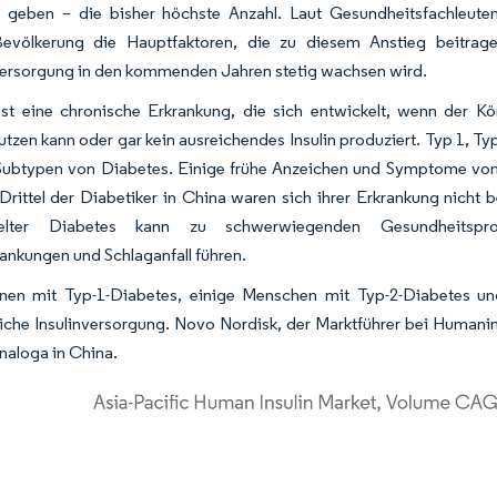
r geben – die bisher höchste Anzahl. Laut Gesundheitsfachleute
Bevölkerung die Hauptfaktoren, die zu diesem Anstieg beitrag
ersorgung in den kommenden Jahren stetig wachsen wird.
ist eine chronische Erkrankung, die sich entwickelt, wenn der K
tzen kann oder gar kein ausreichendes Insulin produziert. Typ 1, Ty
Subtypen von Diabetes. Einige frühe Anzeichen und Symptome von 
 Drittel der Diabetiker in China waren sich ihrer Erkrankung ni
elter Diabetes kann zu schwerwiegenden Gesundheitsprobl
ankungen und Schlaganfall führen.
onen mit Typ-1-Diabetes, einige Menschen mit Typ-2-Diabetes u
liche Insulinversorgung. Novo Nordisk, der Marktführer bei Humanin
Analoga in China.