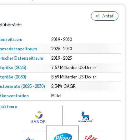
Anteil
tübersicht
ienzeitraum
2019 - 2030
nosedatenzeitraum
2025 - 2030
orischer Datenzeitraum
2019 - 2023
tgröße (2025)
7.67 Milliarden US-Dollar
tgröße (2030)
8.69 Milliarden US-Dollar
stumsrate (2025 - 2030)
dert Namensnennung gemäß CC BY 4.0.
2.54% CAGR
tkonzentration
Mittel
© Mordor Intelligence. Wiederverwendung erfordert Namensnennung gemäß CC BY 4.0.
takteure