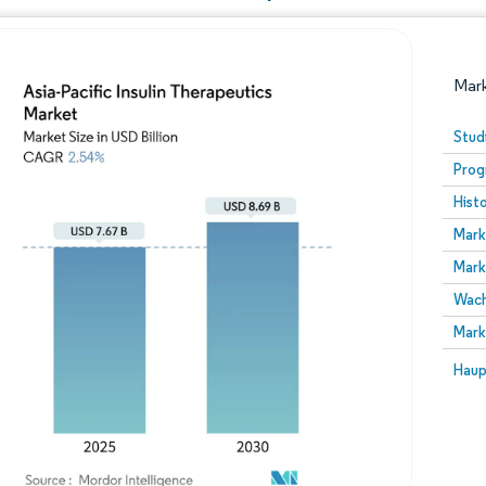
Mark
Stud
Prog
Hist
Mark
Mark
Wach
Bild © Mordor Intelligence. Wiederverwendung erfor
Mark
Bild 
Haup