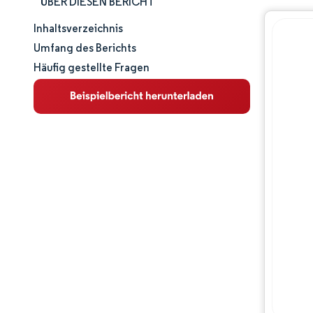
ÜBER DIESEN BERICHT
Inhaltsverzeichnis
Marktgröße und -anteil
Umfang des Berichts
Häufig gestellte Fragen
Marktanalyse
Trends und Einblicke
Wettbewerbslandschaft
Hauptakteure
Branchenentwicklungen