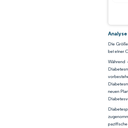
Analyse 
Die Größe 
bei einer 
Während d
Diabetesm
vorbeste
Diabetesm
neuen Plan
Diabetesv
Diabetesp
zugenomme
pazifisch