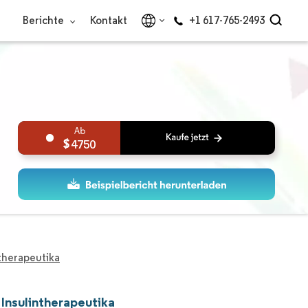
Berichte
Kontakt
+1 617-765-2493
4750
ntherapeutika
 Insulintherapeutika