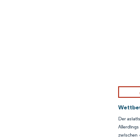
Bild © Mor
Wettbe
Der asiati
Allerdings
zwischen 