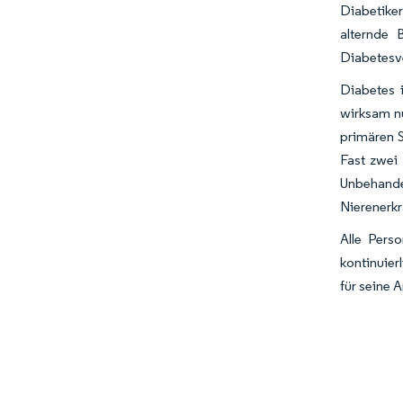
Diabetike
alternde 
Diabetesv
Diabetes 
wirksam nu
primären 
Fast zwei
Unbehand
Nierenerkr
Alle Pers
kontinuier
für seine 