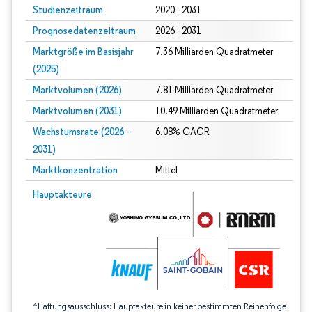
Studienzeitraum
2020 - 2031
Prognosedatenzeitraum
2026 - 2031
Marktgröße im Basisjahr
7.36 Milliarden Quadratmeter
(2025)
Marktvolumen (2026)
7.81 Milliarden Quadratmeter
Marktvolumen (2031)
10.49 Milliarden Quadratmeter
Wachstumsrate (2026 -
6.08% CAGR
2031)
Marktkonzentration
Mittel
Bild © Mordor Intelligence. Wiederverwendung erfordert Namensnennung gem
Hauptakteure
*Haftungsausschluss: Hauptakteure in keiner bestimmten Reihenfolge