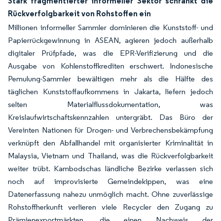
Stark fragmentierter informeller Sektor schränkt die
Rückverfolgbarkeit von Rohstoffen ein
Millionen informeller Sammler dominieren die Kunststoff- und
Papierrückgewinnung in ASEAN, agieren jedoch außerhalb
digitaler Prüfpfade, was die EPR-Verifizierung und die
Ausgabe von Kohlenstoffkrediten erschwert. Indonesische
Pemulung-Sammler bewältigen mehr als die Hälfte des
täglichen Kunststoffaufkommens in Jakarta, liefern jedoch
selten Materialflussdokumentation, was
Kreislaufwirtschaftskennzahlen untergräbt. Das Büro der
Vereinten Nationen für Drogen- und Verbrechensbekämpfung
verknüpft den Abfallhandel mit organisierter Kriminalität in
Malaysia, Vietnam und Thailand, was die Rückverfolgbarkeit
weiter trübt. Kambodschas ländliche Bezirke verlassen sich
noch auf improvisierte Gemeindekippen, was eine
Datenerfassung nahezu unmöglich macht. Ohne zuverlässige
Rohstoffherkunft verlieren viele Recycler den Zugang zu
Prämienexportmärkten, die einen Nachweis der