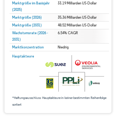
Marktgröße im Basisjahr
33.19 Milliarden US-Dollar
(2025)
Marktgröße (2026)
35.36 Milliarden US-Dollar
Marktgröße (2031)
48.52 Milliarden US-Dollar
Wachstumsrate (2026 -
6.54% CAGR
2031)
Marktkonzentration
Niedrig
Bild © Mordor Intelligence. Wiederverwendung erfordert Namensnennung gem
Hauptakteure
*Haftungsausschluss: Hauptakteure in keiner bestimmten Reihenfolge
sortiert