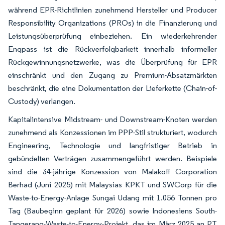
während EPR-Richtlinien zunehmend Hersteller und Producer
Responsibility Organizations (PROs) in die Finanzierung und
Leistungsüberprüfung einbeziehen. Ein wiederkehrender
Engpass ist die Rückverfolgbarkeit innerhalb informeller
Rückgewinnungsnetzwerke, was die Überprüfung für EPR
einschränkt und den Zugang zu Premium-Absatzmärkten
beschränkt, die eine Dokumentation der Lieferkette (Chain-of-
Custody) verlangen.
Kapitalintensive Midstream- und Downstream-Knoten werden
zunehmend als Konzessionen im PPP-Stil strukturiert, wodurch
Engineering, Technologie und langfristiger Betrieb in
gebündelten Verträgen zusammengeführt werden. Beispiele
sind die 34-jährige Konzession von Malakoff Corporation
Berhad (Juni 2025) mit Malaysias KPKT und SWCorp für die
Waste-to-Energy-Anlage Sungai Udang mit 1.056 Tonnen pro
Tag (Baubeginn geplant für 2026) sowie Indonesiens South-
Tangerang-Waste-to-Energy-Projekt, das im März 2025 an PT