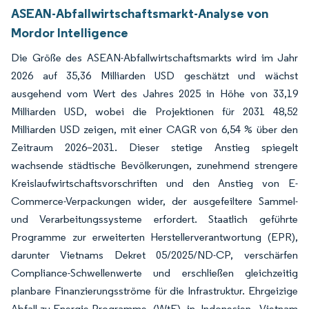
ASEAN-Abfallwirtschaftsmarkt-Analyse von
Mordor Intelligence
Die Größe des ASEAN-Abfallwirtschaftsmarkts wird im Jahr
2026 auf 35,36 Milliarden USD geschätzt und wächst
ausgehend vom Wert des Jahres 2025 in Höhe von 33,19
Milliarden USD, wobei die Projektionen für 2031 48,52
Milliarden USD zeigen, mit einer CAGR von 6,54 % über den
Zeitraum 2026–2031. Dieser stetige Anstieg spiegelt
wachsende städtische Bevölkerungen, zunehmend strengere
Kreislaufwirtschaftsvorschriften und den Anstieg von E-
Commerce-Verpackungen wider, der ausgefeiltere Sammel-
und Verarbeitungssysteme erfordert. Staatlich geführte
Programme zur erweiterten Herstellerverantwortung (EPR),
darunter Vietnams Dekret 05/2025/ND-CP, verschärfen
Compliance-Schwellenwerte und erschließen gleichzeitig
planbare Finanzierungsströme für die Infrastruktur. Ehrgeizige
Abfall-zu-Energie-Programme (WtE) in Indonesien, Vietnam