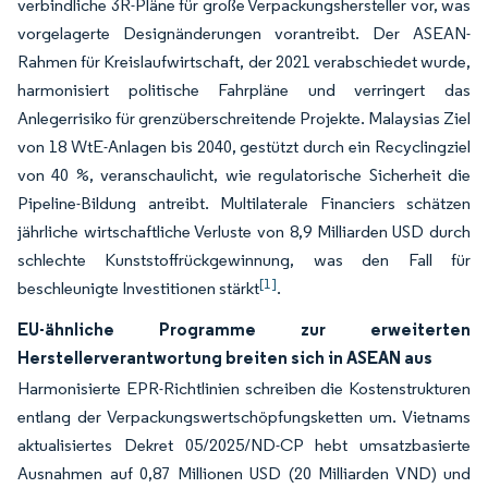
verbindliche 3R-Pläne für große Verpackungshersteller vor, was
vorgelagerte Designänderungen vorantreibt. Der ASEAN-
Rahmen für Kreislaufwirtschaft, der 2021 verabschiedet wurde,
harmonisiert politische Fahrpläne und verringert das
Anlegerrisiko für grenzüberschreitende Projekte. Malaysias Ziel
von 18 WtE-Anlagen bis 2040, gestützt durch ein Recyclingziel
von 40 %, veranschaulicht, wie regulatorische Sicherheit die
Pipeline-Bildung antreibt. Multilaterale Financiers schätzen
jährliche wirtschaftliche Verluste von 8,9 Milliarden USD durch
schlechte Kunststoffrückgewinnung, was den Fall für
[1]
beschleunigte Investitionen stärkt
.
EU-ähnliche Programme zur erweiterten
Herstellerverantwortung breiten sich in ASEAN aus
Harmonisierte EPR-Richtlinien schreiben die Kostenstrukturen
entlang der Verpackungswertschöpfungsketten um. Vietnams
aktualisiertes Dekret 05/2025/ND-CP hebt umsatzbasierte
Ausnahmen auf 0,87 Millionen USD (20 Milliarden VND) und