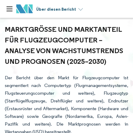
Über diesen Bericht
MARKTGRÖSSE UND MARKTANTEIL F
ÜR FLUGZEUGCOMPUTER – A
NALYSE VON WACHSTUMSTRENDS U
ND PROGNOSEN (2025–2030)
Der Bericht über den Markt für Flugzeugcomputer ist
segmentiert nach Computertyp (Flugmanagementsysteme,
Flugsteuerungscomputer und weitere), Flugzeugtyp
(Starrflügelflugzeuge, Drehflügler und weitere), Endnutzer
(Erstausrüster und Aftermarket), Komponente (Hardware und
Software) sowie Geografie (Nordamerika, Europa, Asien-
Pazifik und weitere). Die Marktprognosen werden in
Wertangaben (USD) bereitgestellt.