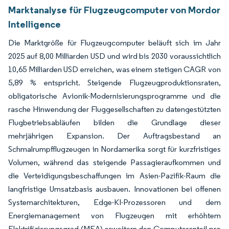
Marktanalyse für Flugzeugcomputer von Mordor
Intelligence
Die Marktgröße für Flugzeugcomputer beläuft sich im Jahr
2025 auf 8,00 Milliarden USD und wird bis 2030 voraussichtlich
10,65 Milliarden USD erreichen, was einem stetigen CAGR von
5,89 % entspricht. Steigende Flugzeugproduktionsraten,
obligatorische Avionik-Modernisierungsprogramme und die
rasche Hinwendung der Fluggesellschaften zu datengestützten
Flugbetriebsabläufen bilden die Grundlage dieser
mehrjährigen Expansion. Der Auftragsbestand an
Schmalrumpfflugzeugen in Nordamerika sorgt für kurzfristiges
Volumen, während das steigende Passagieraufkommen und
die Verteidigungsbeschaffungen im Asien-Pazifik-Raum die
langfristige Umsatzbasis ausbauen. Innovationen bei offenen
Systemarchitekturen, Edge-KI-Prozessoren und dem
Energiemanagement von Flugzeugen mit erhöhtem
Elektrifizierungsgrad (MEA) erweitern den Computeranteil pro