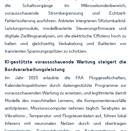
die Schaltvorgänge im Mikrosekundenbereich,
vorausschauende Strombegrenzung und Echtzeit-
Fehlerisolierung ausführen. Anbieter integrieren Siliziumkarbid-
Leistungsmodule, modellbasierte Steuerungsfirmware und
digitale Zwillingsanalysen, um die elektrische Effizienz hoch zu
halten und gleichzeitig Verkabelung und Batterien vor
transienten Spannungsspitzen zu schützen.
KI-gestützte vorausschauende Wartung steigert die
Bordverarbeitungsleistung
Im Jahr 2025 erlaubte die FAA Fluggesellschaften,
Kalenderinspektionen durch datengestützte Programme zur
vorausschauenden Wartung zu ersetzen, und legitimierte damit
Modelle des maschinellen Lernens, die Komponentenausfälle
antizipieren. Missionscomputer nehmen täglich Terabytes an
Vibrations-, Temperatur- und Flugsteuerdaten auf, führen lokal
Inferenz mit neuronalen Netzen durch und übertragen
komprimierte Zustandsberichte an Bodenstationen zur