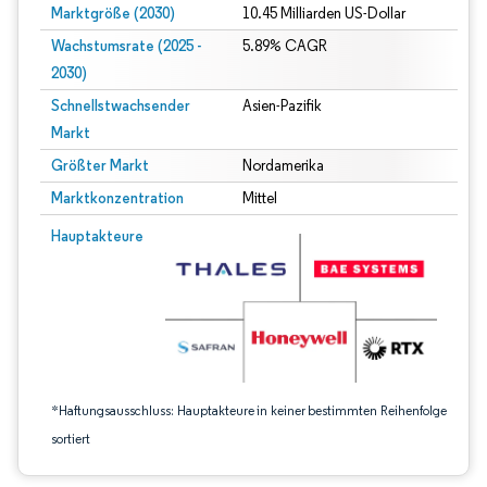
Marktgröße (2030)
10.45 Milliarden US-Dollar
Wachstumsrate (2025 -
5.89% CAGR
2030)
Schnellstwachsender
Asien-Pazifik
Markt
Größter Markt
Nordamerika
Marktkonzentration
Mittel
Bild © Mordor Intelligence. Wiederverwendung erfordert Namensnennung gem
Hauptakteure
*Haftungsausschluss: Hauptakteure in keiner bestimmten Reihenfolge
sortiert