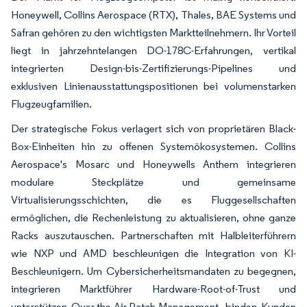
Honeywell, Collins Aerospace (RTX), Thales, BAE Systems und
Safran gehören zu den wichtigsten Marktteilnehmern. Ihr Vorteil
liegt in jahrzehntelangen DO-178C-Erfahrungen, vertikal
integrierten Design-bis-Zertifizierungs-Pipelines und
exklusiven Linienausstattungspositionen bei volumenstarken
Flugzeugfamilien.
Der strategische Fokus verlagert sich von proprietären Black-
Box-Einheiten hin zu offenen Systemökosystemen. Collins
Aerospace's Mosarc und Honeywells Anthem integrieren
modulare Steckplätze und gemeinsame
Virtualisierungsschichten, die es Fluggesellschaften
ermöglichen, die Rechenleistung zu aktualisieren, ohne ganze
Racks auszutauschen. Partnerschaften mit Halbleiterführern
wie NXP und AMD beschleunigen die Integration von KI-
Beschleunigern. Um Cybersicherheitsmandaten zu begegnen,
integrieren Marktführer Hardware-Root-of-Trust und
unterstützen Over-the-Air-Patch-Management, binden Kunden