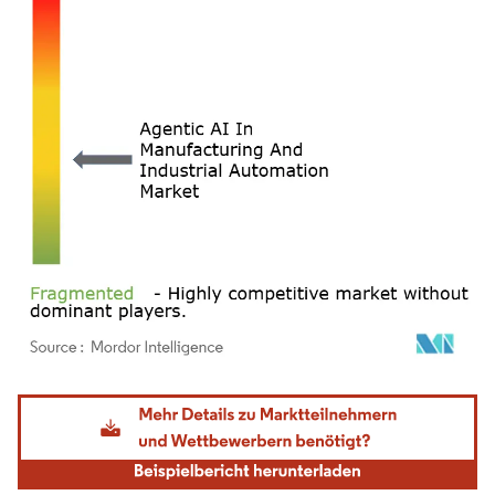
Bild © Mordor Intelligence. Wiederverwendung erfordert Namensnennung gemäß