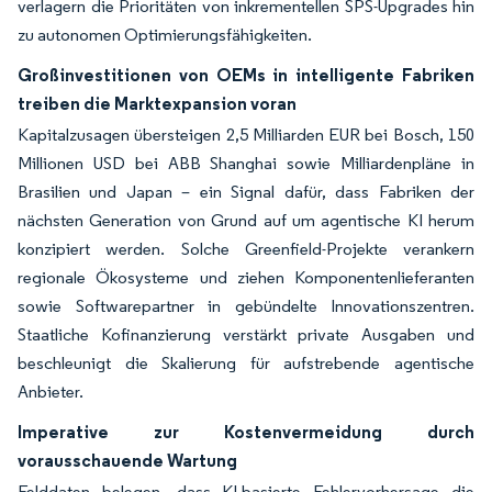
verlagern die Prioritäten von inkrementellen SPS-Upgrades hin
zu autonomen Optimierungsfähigkeiten.
Großinvestitionen von OEMs in intelligente Fabriken
treiben die Marktexpansion voran
Kapitalzusagen übersteigen 2,5 Milliarden EUR bei Bosch, 150
Millionen USD bei ABB Shanghai sowie Milliardenpläne in
Brasilien und Japan – ein Signal dafür, dass Fabriken der
nächsten Generation von Grund auf um agentische KI herum
konzipiert werden. Solche Greenfield-Projekte verankern
regionale Ökosysteme und ziehen Komponentenlieferanten
sowie Softwarepartner in gebündelte Innovationszentren.
Staatliche Kofinanzierung verstärkt private Ausgaben und
beschleunigt die Skalierung für aufstrebende agentische
Anbieter.
Imperative zur Kostenvermeidung durch
vorausschauende Wartung
Felddaten belegen, dass KI-basierte Fehlervorhersage die