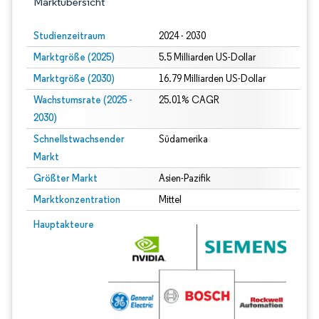
Marktübersicht
Studienzeitraum
2024 - 2030
Marktgröße (2025)
5.5 Milliarden US-Dollar
Marktgröße (2030)
16.79 Milliarden US-Dollar
Wachstumsrate (2025 -
25.01% CAGR
2030)
Schnellstwachsender
Südamerika
Markt
Größter Markt
Asien-Pazifik
Marktkonzentration
Mittel
Bild © Mordor Intelligence. Wiederverwendung erfordert Namensnennung gem
Hauptakteure