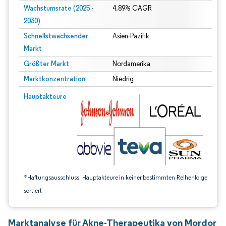
Wachstumsrate (2025 -
4.89% CAGR
2030)
Schnellstwachsender
Asien-Pazifik
Markt
Größter Markt
Nordamerika
Marktkonzentration
Niedrig
Bild © Mordor Intelligence. Wiederverwendung erfordert Namensnennung gem
Hauptakteure
*Haftungsausschluss: Hauptakteure in keiner bestimmten Reihenfolge
sortiert
Marktanalyse für Akne-Therapeutika von Mordor