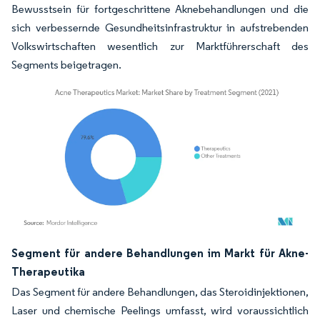
Bewusstsein für fortgeschrittene Aknebehandlungen und die
sich verbessernde Gesundheitsinfrastruktur in aufstrebenden
Volkswirtschaften wesentlich zur Marktführerschaft des
Segments beigetragen.
Bild © Mordor Intelligence. Wiederverwendung erfordert Namensnennung gemäß
Segment für andere Behandlungen im Markt für Akne-
Therapeutika
Das Segment für andere Behandlungen, das Steroidinjektionen,
Laser und chemische Peelings umfasst, wird voraussichtlich