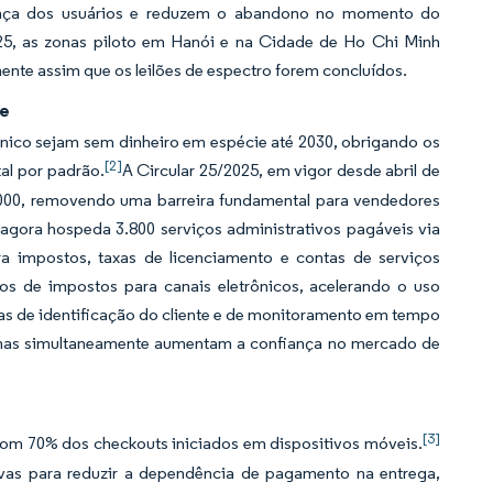
ança dos usuários e reduzem o abandono no momento do
5, as zonas piloto em Hanói e na Cidade de Ho Chi Minh
nte assim que os leilões de espectro forem concluídos.
ie
ico sejam sem dinheiro em espécie até 2030, obrigando os
[2]
tal por padrão.
A Circular 25/2025, em vigor desde abril de
000, removendo uma barreira fundamental para vendedores
 agora hospeda 3.800 serviços administrativos pagáveis via
ra impostos, taxas de licenciamento e contas de serviços
tos de impostos para canais eletrônicos, acelerando o uso
órias de identificação do cliente e de monitoramento em tempo
, mas simultaneamente aumentam a confiança no mercado de
[3]
 com 70% dos checkouts iniciados em dispositivos móveis.
ivas para reduzir a dependência de pagamento na entrega,