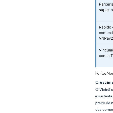
Parceri
super-a
Rápido 
comerci
VNPay
Vincula
com a T
Fonte: Mor
Crescime
O Vietnã 
e sustenta
preço de m
das comun