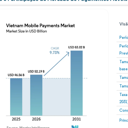
Visã
Perí
Perí
Prev
Tama
base
Tama
Imagem © Mordor Intelligence. O reuso requer atribuiç
Tama
Taxa
2031
Conc
Image
Prin