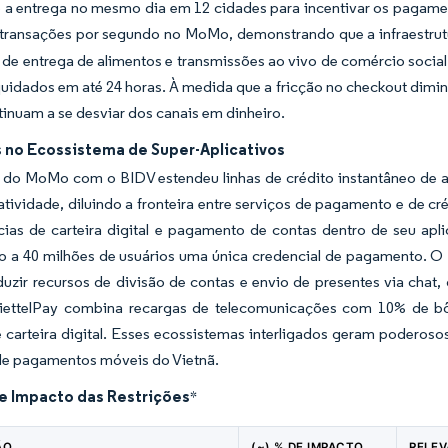
 a entrega no mesmo dia em 12 cidades para incentivar os pagamen
 transações por segundo no MoMo, demonstrando que a infraestrutu
s de entrega de alimentos e transmissões ao vivo de comércio soc
quidados em até 24 horas. À medida que a fricção no checkout dimin
tinuam a se desviar dos canais em dinheiro.
s no Ecossistema de Super-Aplicativos
a do MoMo com o BIDV estendeu linhas de crédito instantâneo de a
tividade, diluindo a fronteira entre serviços de pagamento e de c
cias de carteira digital e pagamento de contas dentro de seu apli
o a 40 milhões de usuários uma única credencial de pagamento. O 
duzir recursos de divisão de contas e envio de presentes via chat
iettelPay combina recargas de telecomunicações com 10% de b
e carteira digital. Esses ecossistemas interligados geram poderoso
e pagamentos móveis do Vietnã.
de Impacto das Restrições
*
ÃO
(~) % DE IMPACTO
RELEV