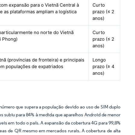
com expansão para o Vietnã Central à
Curto
 as plataformas ampliam a logística
prazo (≤ 2
anos)
particularmente no norte do Vietnã
Curto
i Phong)
prazo (≤ 2
anos)
tnã (províncias de fronteira) e principais
Longo
om populações de expatriados
prazo (≥ 4
anos)
m número que supera a população devido ao uso de SIM duplo
s subiu para 84% à medida que aparelhos Android de menor
íveis em todo o país. A expansão da cobertura 4G para 99,8%
tâneas de QR mesmo em mercados rurais. A cobertura de alta