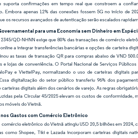
e suporta confirmações em tempo real que constroem a confi
. Embora apenas 12% das conexões fossem 5G no início de 202
e os recursos avançados de autenticação serão escalados rapidame
Governamental para uma Economia sem Dinheiro em Espéc
 2345/QD-NHNN exige que 80% das transações de comércio eletrôn
nline a integrar transferências bancárias e opções de carteira digi
minou as taxas de transação QR para compras abaixo de VND 500.
 e lojas de conveniência. O Portal Nacional de Serviços Públicos
oPay e ViettelPay, normalizando o uso de carteiras digitais pa
 Essa digitalização do setor público transferiu 96% dos pagamen
e carteiras digitais além dos cenários de varejo. As regras obrigat
oduzidas pela Circular 45/2025 elevam os custos de conformidade
s móveis do Vietnã.
nos Gastos com Comércio Eletrônico
 comércio eletrônico do Vietnã atingiu USD 20,5 bilhões em 2024,
as como Shopee, Tiki e Lazada incorporam carteiras digitais nat