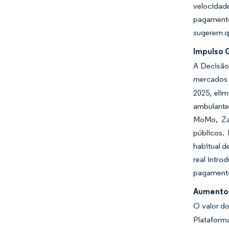
velocidad
pagamento
sugerem qu
Impulso 
A Decisão
mercados o
2025, eli
ambulantes
MoMo, Zal
públicos.
habitual d
real intr
pagamento
Aumento 
O valor do
Plataform