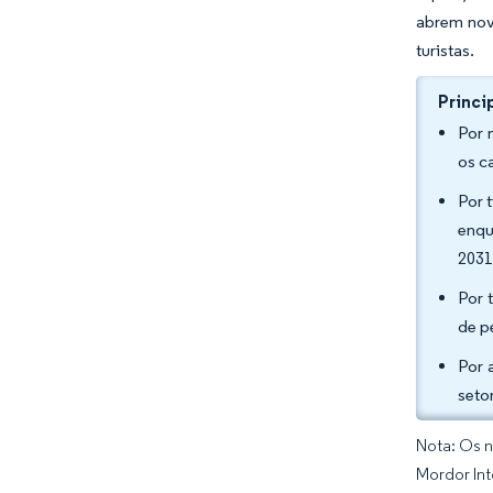
abrem nov
turistas.
Princi
Por 
os c
Por 
enqu
203
Por 
de p
Por 
seto
Nota: Os n
Mordor Int