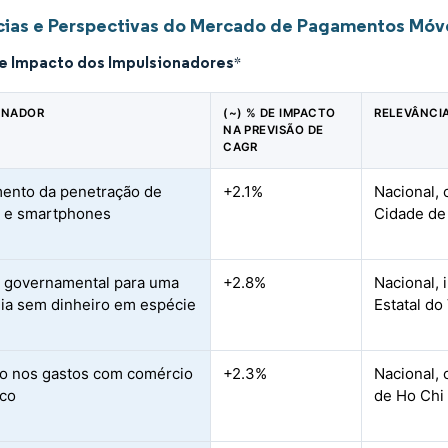
ias e Perspectivas do Mercado de Pagamentos Móve
de Impacto dos Impulsionadores
*
ONADOR
(~) % DE IMPACTO
RELEVÂNCI
NA PREVISÃO DE
CAGR
ento da penetração de
+2.1%
Nacional,
t e smartphones
Cidade de
 governamental para uma
+2.8%
Nacional,
a sem dinheiro em espécie
Estatal do
o nos gastos com comércio
+2.3%
Nacional, 
ico
de Ho Chi