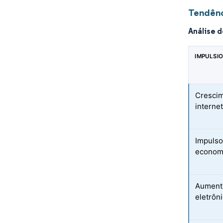
Tendênc
Análise 
IMPULSI
Crescim
interne
Impulso
economi
Aument
eletrôn