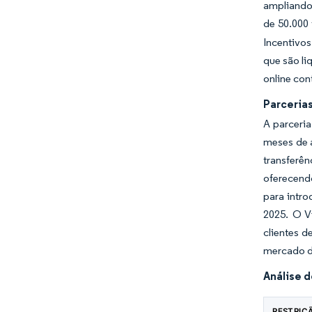
ampliando
de 50.000
Incentivo
que são li
online con
Parceria
A parceri
meses de a
transferên
oferecend
para intro
2025. O V
clientes d
mercado d
Análise 
RESTRIÇ