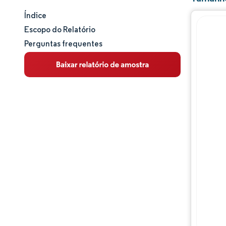
Índice
Tamanho e participação de mercado
Escopo do Relatório
Perguntas frequentes
Análise de mercado
Tendências e insights
Análise de segmentos
Análise geográfica
Panorama competitivo
Principais jogadores
Desenvolvimentos da indústria