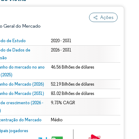
Ações
o Geral do Mercado
odo de Estudo
2020 - 2031
odo de Dados de
2026 - 2031
isão
nho do mercado no ano
46.56 Bilhões de dólares
 (2025)
nho do Mercado (2026)
52.19 Bilhões de dólares
ão conforme CC BY 4.0.
nho do Mercado (2031)
83.02 Bilhões de dólares
 de crescimento (2026 -
9.73% CAGR
)
entração do Mercado
Médio
m © Mordor Intelligence. O reuso requer atribuição conforme CC BY 4.0.
cipais jogadores