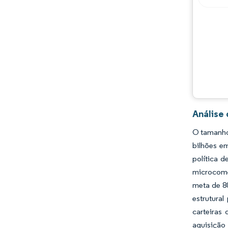
Análise
O tamanho
bilhões e
política 
microcome
meta de 8
estrutura
carteiras
aquisição 