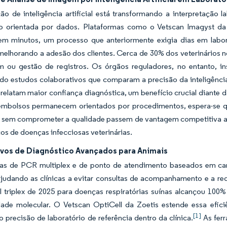
ão de inteligência artificial está transformando a interpretação 
 orientada por dados. Plataformas como o Vetscan Imagyst da 
em minutos, um processo que anteriormente exigia dias em labor
melhorando a adesão dos clientes. Cerca de 30% dos veterinários nort
 ou gestão de registros. Os órgãos reguladores, no entanto, in
 estudos colaborativos que comparam a precisão da inteligência ar
relatam maior confiança diagnóstica, um benefício crucial diante d
embolsos permanecem orientados por procedimentos, espera-se que 
s sem comprometer a qualidade passem de vantagem competitiva a
os de doenças infecciosas veterinárias.
ivos de Diagnóstico Avançados para Animais
as de PCR multiplex e de ponto de atendimento baseados em cart
ajudando as clínicas a evitar consultas de acompanhamento e a re
l triplex de 2025 para doenças respiratórias suínas alcançou 100
idade molecular. O Vetscan OptiCell da Zoetis estende essa e
[1]
 precisão de laboratório de referência dentro da clínica.
As fer