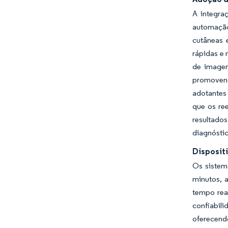
A integraç
automação
cutâneas 
rápidas e 
de imagem
promovendo
adotantes 
que os re
resultado
diagnóstic
Disposit
Os sistem
minutos, 
tempo rea
confiabil
oferecendo