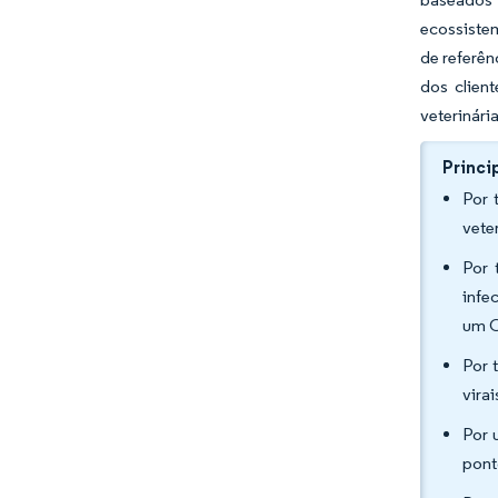
ecossistem
de referên
dos clien
veterinári
Princi
Por 
vete
Por 
infe
um C
Por 
vira
Por 
pont