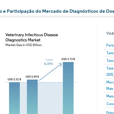
 e Participação do Mercado de Diagnósticos de Doen
Visã
Perí
Tama
Tama
Taxa
2031
Merc
Imagem © Mordor Intelligence. O reuso requer atribuiç
Mais
Maio
Conc
Image
Prin