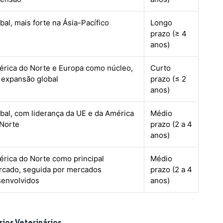
bal, mais forte na Ásia-Pacífico
Longo
prazo (≥ 4
anos)
rica do Norte e Europa como núcleo,
Curto
expansão global
prazo (≤ 2
anos)
bal, com liderança da UE e da América
Médio
Norte
prazo (2 a 4
anos)
rica do Norte como principal
Médio
cado, seguida por mercados
prazo (2 a 4
envolvidos
anos)
rios Veterinários