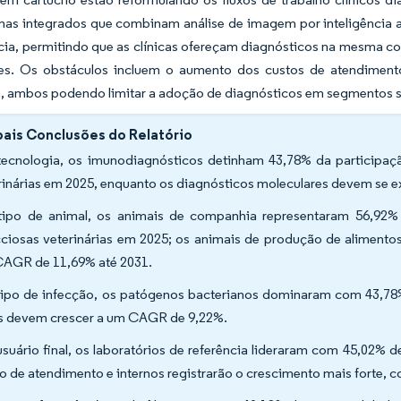
as integrados que combinam análise de imagem por inteligência ar
cia, permitindo que as clínicas ofereçam diagnósticos na mesma con
tes. Os obstáculos incluem o aumento dos custos de atendimento
a, ambos podendo limitar a adoção de diagnósticos em segmentos se
pais Conclusões do Relatório
tecnologia, os imunodiagnósticos detinham 43,78% da participa
rinárias em 2025, enquanto os diagnósticos moleculares devem se 
tipo de animal, os animais de companhia representaram 56,92
cciosas veterinárias em 2025; os animais de produção de aliment
AGR de 11,69% até 2031.
tipo de infecção, os patógenos bacterianos dominaram com 43,78
is devem crescer a um CAGR de 9,22%.
usuário final, os laboratórios de referência lideraram com 45,02% 
o de atendimento e internos registrarão o crescimento mais forte