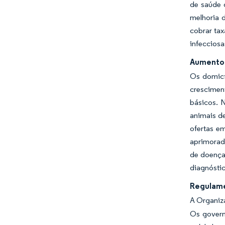
de saúde 
melhoria d
cobrar ta
infecciosa
Aumento 
Os domicí
cresciment
básicos. 
animais d
ofertas e
aprimorado
de doença
diagnóstic
Regulame
A Organiza
Os govern