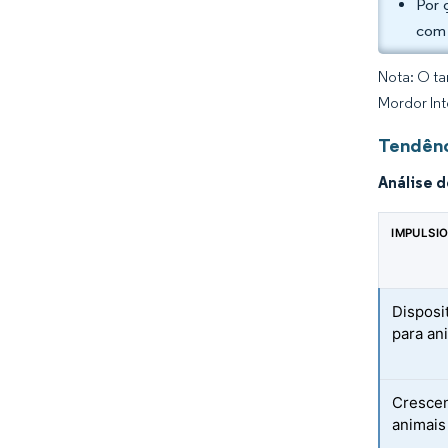
Por 
com 
Nota: O ta
Mordor Int
Tendênc
Análise 
IMPULSI
Disposi
para an
Crescen
animais