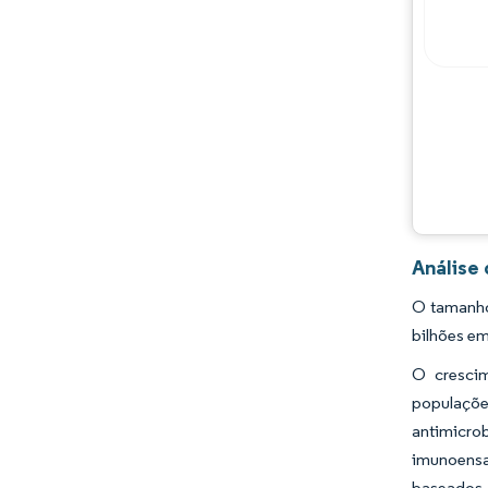
Análise
O tamanho
bilhões em
O crescim
populaçõe
antimicro
imunoensa
baseados 