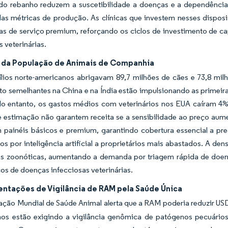
do rebanho reduzem a suscetibilidade a doenças e a dependência 
as métricas de produção. As clínicas que investem nesses disposi
xas de serviço premium, reforçando os ciclos de investimento de 
s veterinárias.
da População de Animais de Companhia
lios norte-americanos abrigavam 89,7 milhões de cães e 73,8 mil
o semelhantes na China e na Índia estão impulsionando as primeira
No entanto, os gastos médios com veterinários nos EUA caíram 
e estimação não garantem receita se a sensibilidade ao preço aum
m painéis básicos e premium, garantindo cobertura essencial a p
s por inteligência artificial a proprietários mais abastados. A d
s zoonóticas, aumentando a demanda por triagem rápida de doenç
os de doenças infecciosas veterinárias.
ntações de Vigilância de RAM pela Saúde Única
ção Mundial de Saúde Animal alerta que a RAM poderia reduzir USD 
os estão exigindo a vigilância genômica de patógenos pecuári