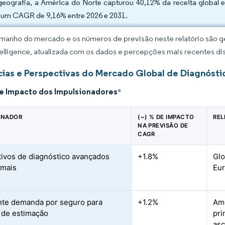
geografia, a América do Norte capturou 40,12% da receita global 
um CAGR de 9,16% entre 2026 e 2031.
manho do mercado e os números de previsão neste relatório são ge
elligence, atualizada com os dados e percepções mais recentes di
ias e Perspectivas do Mercado Global de Diagnóstic
de Impacto dos Impulsionadores
*
ONADOR
(~) % DE IMPACTO
REL
NA PREVISÃO DE
CAGR
tivos de diagnóstico avançados
+1.8%
Glo
imais
Eu
te demanda por seguro para
+1.2%
Amé
 de estimação
pri
as