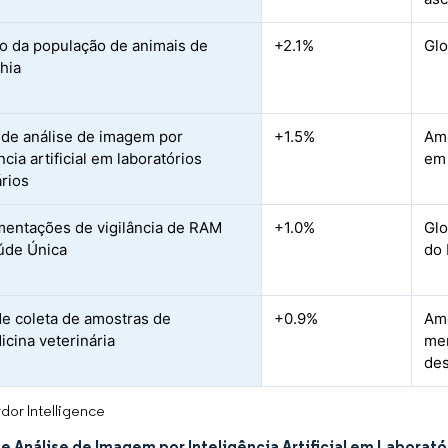
 da população de animais de
+2.1%
Glo
hia
de análise de imagem por
+1.5%
Amé
ncia artificial em laboratórios
em 
ários
entações de vigilância de RAM
+1.0%
Glo
úde Única
do 
e coleta de amostras de
+0.9%
Amé
icina veterinária
mer
des
dor Intelligence
 Análise de Imagem por Inteligência Artificial em Laborató