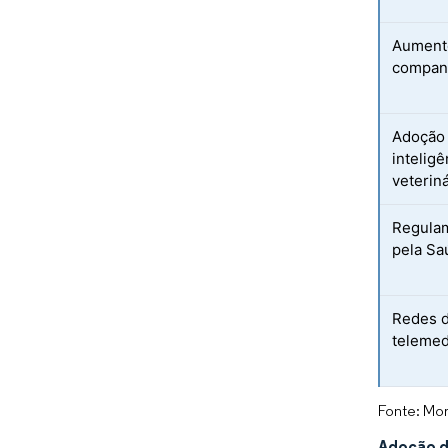
Aumento
compan
Adoção 
inteligê
veterin
Regulam
pela Sa
Redes d
telemed
Fonte: Mor
Adoção de