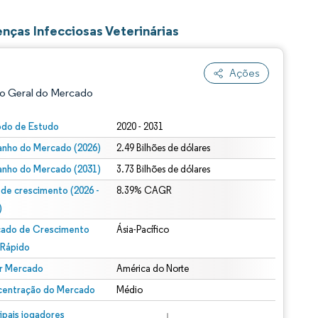
ças Infecciosas Veterinárias
Ações
o Geral do Mercado
odo de Estudo
2020 - 2031
nho do Mercado (2026)
2.49 Bilhões de dólares
nho do Mercado (2031)
3.73 Bilhões de dólares
 de crescimento (2026 -
8.39% CAGR
)
ado de Crescimento
Ásia-Pacífico
ão conforme CC BY 4.0.
 Rápido
r Mercado
América do Norte
entração do Mercado
Médio
m © Mordor Intelligence. O reuso requer atribuição conforme CC BY 4.0.
cipais jogadores