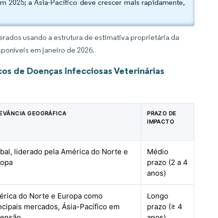
em 2025; a Ásia-Pacífico deve crescer mais rapidamente,
rados usando a estrutura de estimativa proprietária da
sponíveis em janeiro de 2026.
os de Doenças Infecciosas Veterinárias
EVÂNCIA GEOGRÁFICA
PRAZO DE
IMPACTO
bal, liderado pela América do Norte e
Médio
ropa
prazo (2 a 4
anos)
rica do Norte e Europa como
Longo
ncipais mercados, Ásia-Pacífico em
prazo (≥ 4
censão
anos)