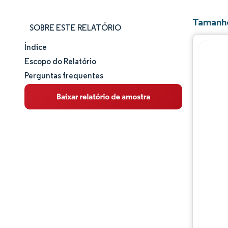
Tamanho
SOBRE ESTE RELATÓRIO
Índice
Tamanho e participação de mercado
Escopo do Relatório
Perguntas frequentes
Análise de mercado
Tendências e insights
Análise de segmentos
Análise geográfica
Panorama competitivo
Principais jogadores
Desenvolvimentos da indústria