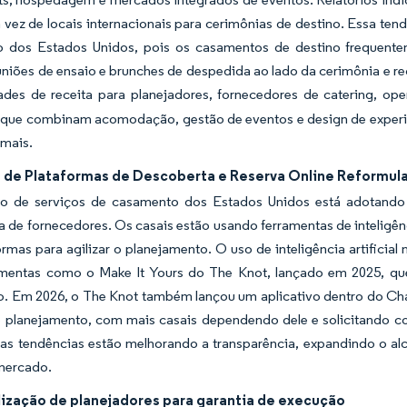
vez de locais internacionais para cerimônias de destino. Essa ten
 dos Estados Unidos, pois os casamentos de destino frequente
uniões de ensaio e brunches de despedida ao lado da cerimônia e r
ades de receita para planejadores, fornecedores de catering, ope
que combinam acomodação, gestão de eventos e design de experiên
 mais.
 de Plataformas de Descoberta e Reserva Online Reformul
 de serviços de casamento dos Estados Unidos está adotando 
 de fornecedores. Os casais estão usando ferramentas de inteligênc
rmas para agilizar o planejamento. O uso de inteligência artificia
amentas como o
Make It Yours
do The Knot, lançado em 2025, qu
o. Em 2026, o The Knot também lançou um aplicativo dentro do Cha
e planejamento, com mais casais dependendo dele e solicitando c
sas tendências estão melhorando a transparência, expandindo o al
 mercado.
lização de planejadores para garantia de execução