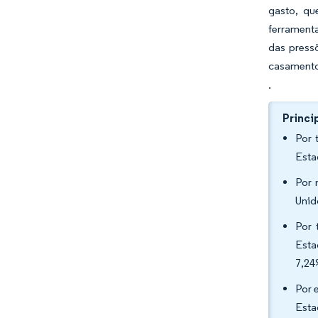
gasto, qu
ferramenta
das press
casamento
.
Princi
Por 
Esta
Por 
Unid
Por 
Esta
7,24
Por 
Esta