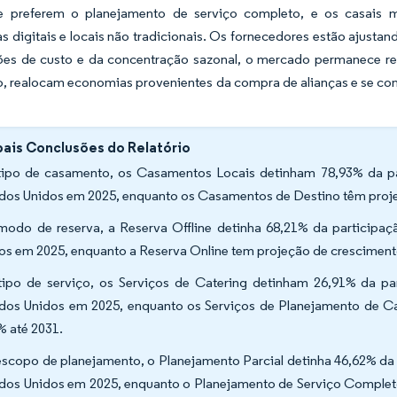
e preferem o planejamento de serviço completo, e os casais 
s digitais e locais não tradicionais. Os fornecedores estão ajusta
ões de custo e da concentração sazonal, o mercado permanece res
, realocam economias provenientes da compra de alianças e se con
pais Conclusões do Relatório
tipo de casamento, os Casamentos Locais detinham 78,93% da p
dos Unidos em 2025, enquanto os Casamentos de Destino têm proj
modo de reserva, a Reserva Offline detinha 68,21% da particip
os em 2025, enquanto a Reserva Online tem projeção de crescimen
tipo de serviço, os Serviços de Catering detinham 26,91% da 
dos Unidos em 2025, enquanto os Serviços de Planejamento de 
% até 2031.
escopo de planejamento, o Planejamento Parcial detinha 46,62% d
dos Unidos em 2025, enquanto o Planejamento de Serviço Comple