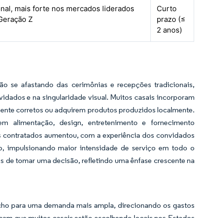
nal, mais forte nos mercados liderados
Curto
Geração Z
prazo (≤
2 anos)
o se afastando das cerimônias e recepções tradicionais,
idados e na singularidade visual. Muitos casais incorporam
mente corretos ou adquirem produtos produzidos localmente.
em alimentação, design, entretenimento e fornecimento
 contratados aumentou, com a experiência dos convidados
to, impulsionando maior intensidade de serviço em todo o
 de tomar uma decisão, refletindo uma ênfase crescente na
cho para uma demanda mais ampla, direcionando os gastos
icam que muitos casais estão escolhendo locais nos Estados