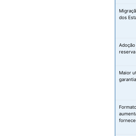
Migraçã
dos Est
Adoção 
reserva
Maior u
garanti
Formato
aumenta
fornec