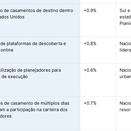
o de casamentos de destino dentro
+0.9%
Sul e
ados Unidos
esta
Planí
de plataformas de descoberta e
+0.8%
Naci
 online
lider
tilização de planejadores para
+0.6%
Nacio
a de execução
urban
s de casamento de múltiplos dias
+0.7%
Nacio
m a participação na carteira dos
resor
edores