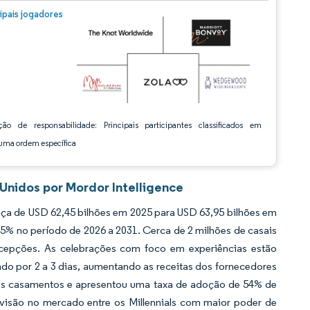
m © Mordor Intelligence. O reuso requer atribuição conforme CC BY 4.0.
cipais jogadores
ção de responsabilidade: Principais participantes classificados em
ma ordem específica
Unidos por Mordor Intelligence
ça de USD 62,45 bilhões em 2025 para USD 63,95 bilhões em
5% no período de 2026 a 2031. Cerca de 2 milhões de casais
epções. As celebrações com foco em experiências estão
o por 2 a 3 dias, aumentando as receitas dos fornecedores
dos casamentos e apresentou uma taxa de adoção de 54% de
ivisão no mercado entre os Millennials com maior poder de