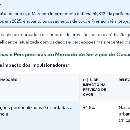
.
faixa de preço, o Mercado Intermediário detinha 55,84% da partic
os em 2025, enquanto os casamentos de Luxo e Premium têm proje
manho do mercado e os números de previsão neste relatório são ge
elligence, atualizada com os dados e percepções mais recentes di
ias e Perspectivas do Mercado de Serviços de Cas
de Impacto dos Impulsionadores
*
ONADORES
(~) % DE
RELEV
IMPACTO NA
PREVISÃO DE
CAGR
ções personalizadas e orientadas à
+1.5%
Nacio
ncia
urban
Chica