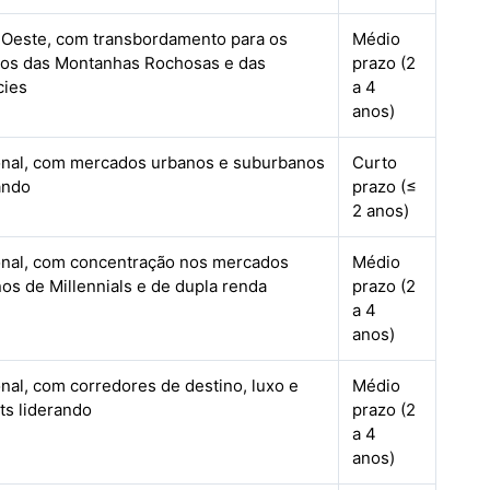
 Oeste, com transbordamento para os
Médio
dos das Montanhas Rochosas e das
prazo (2
cies
a 4
anos)
onal, com mercados urbanos e suburbanos
Curto
ando
prazo (≤
2 anos)
nal, com concentração nos mercados
Médio
os de Millennials e de dupla renda
prazo (2
a 4
anos)
nal, com corredores de destino, luxo e
Médio
ts liderando
prazo (2
a 4
anos)