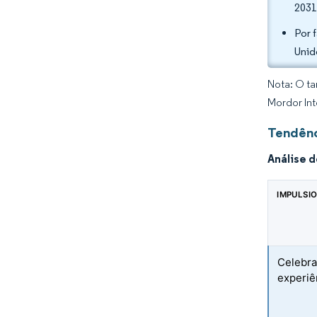
2031
Por 
Unid
Nota: O ta
Mordor Int
Tendênc
Análise 
IMPULSI
Celebra
experiê