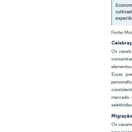
Economi
cultiva
experiê
Fonte: Mor
Celebraç
Os casais
concentran
elementos 
Essas pre
personali
consisten
mercado. 
seletivid
Migração
Os casame
para reso