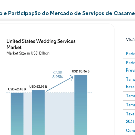
 e Participação do Mercado de Serviços de Casame
Visã
Perí
Perí
Prev
Tama
base
Tama
Imagem © Mordor Intelligence. O reuso requer atribuiç
Tama
Taxa
2031
Conc