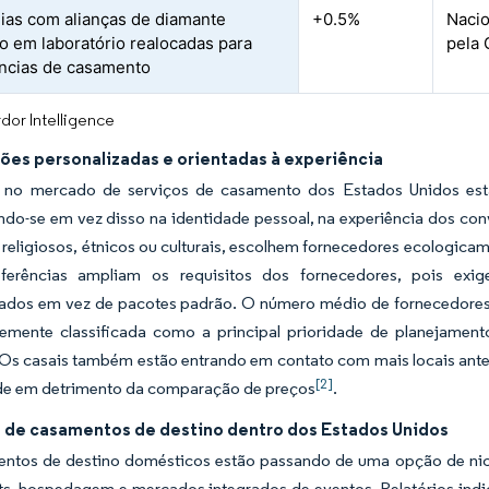
as com alianças de diamante
+0.5%
Nacio
do em laboratório realocadas para
pela 
ncias de casamento
dor Intelligence
ões personalizadas e orientadas à experiência
 no mercado de serviços de casamento dos Estados Unidos estã
do-se em vez disso na identidade pessoal, na experiência dos conv
religiosos, étnicos ou culturais, escolhem fornecedores ecologica
ferências ampliam os requisitos dos fornecedores, pois exig
zados em vez de pacotes padrão. O número médio de fornecedores
temente classificada como a principal prioridade de planejamen
Os casais também estão entrando em contato com mais locais antes
[2]
ade em detrimento da comparação de preços
.
 de casamentos de destino dentro dos Estados Unidos
ntos de destino domésticos estão passando de uma opção de ni
rts, hospedagem e mercados integrados de eventos. Relatórios ind