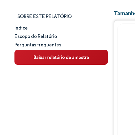
Tamanho
SOBRE ESTE RELATÓRIO
Índice
Tamanho e participação de mercado
Escopo do Relatório
Perguntas frequentes
Análise de mercado
Tendências e insights
Análise de segmentos
Análise geográfica
Panorama competitivo
Principais jogadores
Desenvolvimentos da indústria