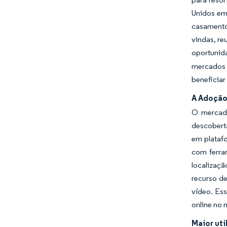
Unidos em 
casamento
vindas, re
oportunid
mercados 
beneficiar
A Adoção
O mercado
descoberta
em platafo
com ferr
localizaçã
recurso d
vídeo. Es
online no
Maior uti