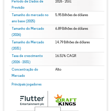
Período de Dados de
2026 - 2031
Previsão
Tamanho do mercado no
5.95 Bilhões de dólares
ano base (2025)
Tamanho do Mercado
6.89 Bilhões de dólares
(2026)
Tamanho do Mercado
14.79 Bilhões de dólares
(2031)
Taxa de crescimento
16.51% CAGR
(2026 - 2031)
Concentração do
Alto
Mercado
Imagem © Mordor Intelligence. O reuso requer atribuição conforme CC BY 4.0.
Principais jogadores