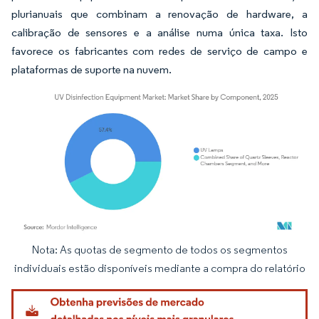
plurianuais que combinam a renovação de hardware, a
calibração de sensores e a análise numa única taxa. Isto
favorece os fabricantes com redes de serviço de campo e
plataformas de suporte na nuvem.
Nota: As quotas de segmento de todos os segmentos
Imagem © Mordor Intelligence. O reuso requer atribuição conforme CC BY 4.0.
individuais estão disponíveis mediante a compra do relatório