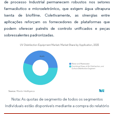
de processo industrial permanecem robustos nos setores
farmacêutico e microeletrónico, que exigem água ultrapura
isenta de biofilme. Coletivamente, as sinergias entre
aplicações reforçam os fornecedores de plataformas que
podem oferecer painéis de controlo unificados e peças
sobressalentes padronizadas.
Nota: As quotas de segmento de todos os segmentos
Imagem © Mordor Intelligence. O reuso requer atribuição conforme CC BY 4.0.
individuais estão disponíveis mediante a compra do relatório