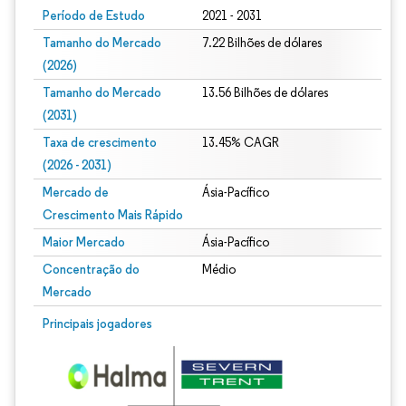
Período de Estudo
2021 - 2031
Tamanho do Mercado
7.22 Bilhões de dólares
(2026)
Tamanho do Mercado
13.56 Bilhões de dólares
(2031)
Taxa de crescimento
13.45% CAGR
(2026 - 2031)
Mercado de
Ásia-Pacífico
Crescimento Mais Rápido
Maior Mercado
Ásia-Pacífico
Concentração do
Médio
Mercado
Imagem © Mordor Intelligence. O reuso requer atribuição conforme CC BY 4.0.
Principais jogadores