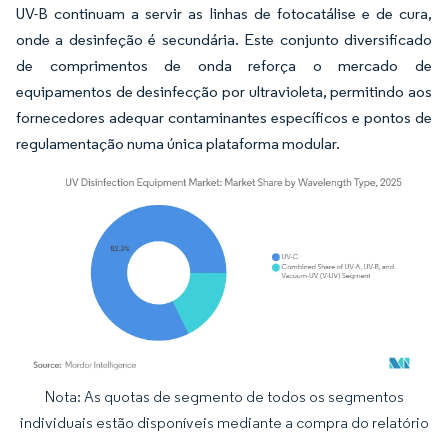
UV-B continuam a servir as linhas de fotocatálise e de cura,
onde a desinfeção é secundária. Este conjunto diversificado
de comprimentos de onda reforça o mercado de
equipamentos de desinfecção por ultravioleta, permitindo aos
fornecedores adequar contaminantes específicos e pontos de
regulamentação numa única plataforma modular.
Nota: As quotas de segmento de todos os segmentos
Imagem © Mordor Intelligence. O reuso requer atribuição conforme CC BY 4.0.
individuais estão disponíveis mediante a compra do relatório