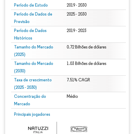
Período de Estudo
2019 - 2030
Período de Dados de
2025 - 2030
Previsão
Período de Dados
2019 - 2023
Históricos
Tamanho do Mercado
0.72 Bilhões de dólares
(2025)
Tamanho do Mercado
1.03 Bilhões de dólares
(2030)
Taxa de crescimento
7.51% CAGR
(2025 - 2030)
Concentração do
Médio
Mercado
Imagem © Mordor Intelligence. O reuso requer atribuição conforme CC BY 4.0.
Principais jogadores