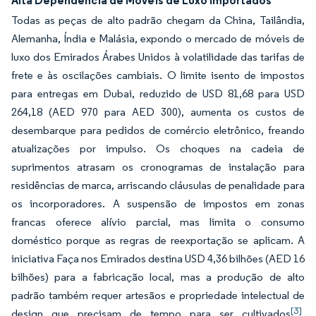
Alta Dependência de Móveis de Luxo Importados
Todas as peças de alto padrão chegam da China, Tailândia,
Alemanha, Índia e Malásia, expondo o mercado de móveis de
luxo dos Emirados Árabes Unidos à volatilidade das tarifas de
frete e às oscilações cambiais. O limite isento de impostos
para entregas em Dubai, reduzido de USD 81,68 para USD
264,18 (AED 970 para AED 300), aumenta os custos de
desembarque para pedidos de comércio eletrônico, freando
atualizações por impulso. Os choques na cadeia de
suprimentos atrasam os cronogramas de instalação para
residências de marca, arriscando cláusulas de penalidade para
os incorporadores. A suspensão de impostos em zonas
francas oferece alívio parcial, mas limita o consumo
doméstico porque as regras de reexportação se aplicam. A
iniciativa Faça nos Emirados destina USD 4,36 bilhões (AED 16
bilhões) para a fabricação local, mas a produção de alto
padrão também requer artesãos e propriedade intelectual de
[3]
design que precisam de tempo para ser cultivados
.