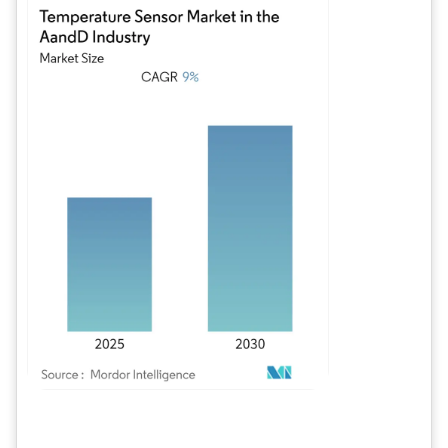
Imagem © Mordor Intelligence. O reuso requer atribuição conforme CC BY 4.0.