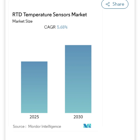
Share
Imagem © Mordor Intelligence. O reuso requer atribuição conforme CC BY 4.0.