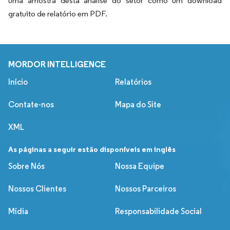
uma amostra desta análise do setor como um download
gratuito de relatório em PDF.
MORDOR INTELLIGENCE
Início
Relatórios
Contate-nos
Mapa do Site
XML
As páginas a seguir estão disponíveis em inglês
Sobre Nós
Nossa Equipe
Nossos Clientes
Nossos Parceiros
Mídia
Responsabilidade Social