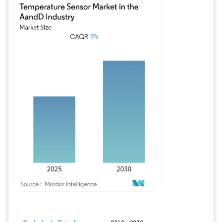
Imagen © Mordor Intelligence. El uso requiere atribución según CC BY 4.0.