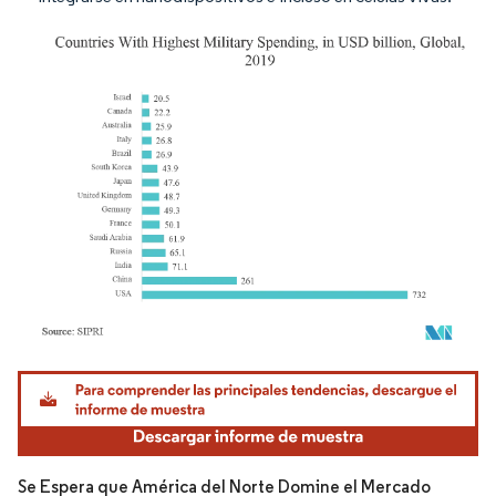
Imagen © Mordor Intelligence. El uso requiere atribución según CC BY 4.0.
Se Espera que América del Norte Domine el Mercado