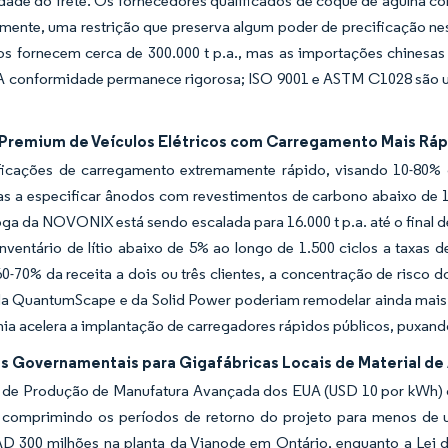
ilidade do frete. Os fornecedores qualificados de coque de agulh
mente, uma restrição que preserva algum poder de precificação nes
os fornecem cerca de 300.000 t p.a., mas as importações chinesa
A conformidade permanece rigorosa; ISO 9001 e ASTM C1028 são un
Premium de Veículos Elétricos com Carregamento Mais Ráp
ficações de carregamento extremamente rápido, visando 10-80%
 a especificar ânodos com revestimentos de carbono abaixo de 10 n
a da NOVONIX está sendo escalada para 16.000 t p.a. até o final d
inventário de lítio abaixo de 5% ao longo de 1.500 ciclos a taxa
0-70% da receita a dois ou três clientes, a concentração de risco do
da QuantumScape e da Solid Power poderiam remodelar ainda mais
nia acelera a implantação de carregadores rápidos públicos, puxan
os Governamentais para Gigafábricas Locais de Material d
 de Produção de Manufatura Avançada dos EUA (USD 10 por kWh) c
, comprimindo os períodos de retorno do projeto para menos d
AD 300 milhões na planta da Vianode em Ontário, enquanto a Lei d