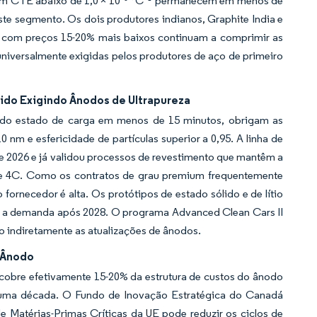
a com CTE abaixo de 1,0 × 10⁻⁶ °C⁻¹ permanecem em menos de
te segmento. Os dois produtores indianos, Graphite India e
s com preços 15-20% mais baixos continuam a comprimir as
iversalmente exigidas pelos produtores de aço de primeiro
ido Exigindo Ânodos de Ultrapureza
 do estado de carga em menos de 15 minutos, obrigam as
m e esfericidade de partículas superior a 0,95. A linha de
e 2026 e já validou processos de revestimento que mantêm a
s de 4C. Como os contratos de grau premium frequentemente
 fornecedor é alta. Os protótipos de estado sólido e de lítio
 a demanda após 2028. O programa Advanced Clean Cars II
do indiretamente as atualizações de ânodos.
e Ânodo
obre efetivamente 15-20% da estrutura de custos do ânodo
e uma década. O Fundo de Inovação Estratégica do Canadá
e Matérias-Primas Críticas da UE pode reduzir os ciclos de