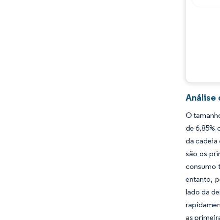
Desenvolvimentos da indústria
Análise
O tamanho 
de 6,85% d
da cadeia 
são os pr
consumo t
entanto, 
lado da de
rapidament
as primeir