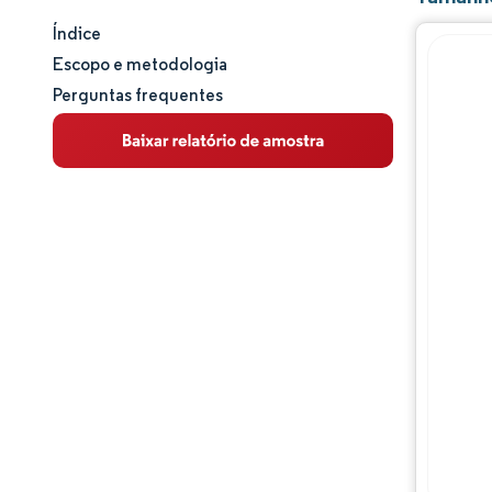
Índice
Tamanho e participação de mercado
Escopo e metodologia
Perguntas frequentes
Análise de mercado
Tendências e insights
Análise de segmentos
Análise geográfica
Análise da cadeia de valor
Panorama competitivo
Principais jogadores
Oportunidades e perspectivas