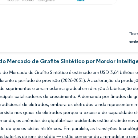
*Isen
nenhu
 do Mercado de Grafite Sintético por Mordor Intellig
do Mercado de Grafite Sintético é estimado em USD 3,64 bilhões e
urante o período de previsão (2026-2031). A aceleração da produção 
de suprimentos e uma mudança gradual em direção à fabricação de a
incipais catalisadores de crescimento. A demanda por ânodos de g
radicional de eletrodos, embora os eletrodos ainda representem m
persiste nos graus de eletrodos porque o excesso de capacidade 
manda, os anúncios de gigafábricas ocidentais estão atraindo nov
e do que os ciclos históricos. Em paralelo, as transições tecnológ
as baterias de íons de sódio — estão começando a remodelar o cen