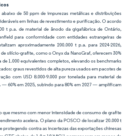
icos
a abaixo de 50 ppm de impurezas metálicas e distribuições
deráveis em linhas de revestimento e purificação. O acordo
 t p.a. de material de ânodo da gigafábrica de Ontário,
nfield para conformidade com entidades estrangeiras de
talizam aproximadamente 200.000 t p.a. para 2024-2026,
 de silício-grafite, como o Onyx da NanoGraf, oferecem 30%
ma de 1.000 equivalentes completos, elevando os benchmarks
ados: graus revestidos de alta pureza usados em pacotes de
ação com USD 8.000-9.000 por tonelada para material de
UA — 60% em 2025, subindo para 80% em 2027 — amplificam
do que mesmo com menor intensidade de consumo de grafite
 rendimento acelera. O plano da POSCO de localizar 20.000 t
se protegendo contra as incertezas das exportações chinesas