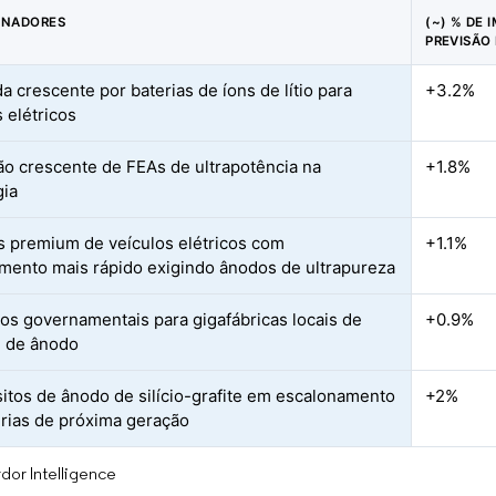
ONADORES
(~) % DE 
PREVISÃO
 crescente por baterias de íons de lítio para
+3.2%
 elétricos
ção crescente de FEAs de ultrapotência na
+1.8%
gia
 premium de veículos elétricos com
+1.1%
mento mais rápido exigindo ânodos de ultrapureza
vos governamentais para gigafábricas locais de
+0.9%
l de ânodo
tos de ânodo de silício-grafite em escalonamento
+2%
rias de próxima geração
dor Intelligence