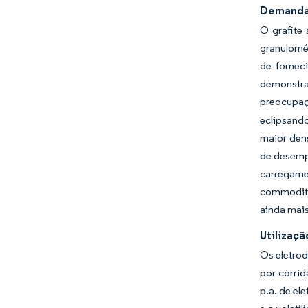
Demanda C
O grafite
granulomét
de fornec
demonstra
preocupa
eclipsando
maior dens
de desempe
carregame
commoditi
ainda mais
Utilizaçã
Os eletro
por corrid
p.a. de el