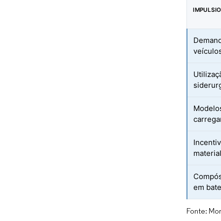
IMPULSI
Demanda
veículos
Utiliza
siderur
Modelos
carrega
Incenti
materia
Compósi
em bate
Fonte: Mor