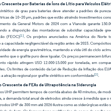
rescente por Baterias de Íons de Lítio para Veículos Elétr
 sintético de grau para baterias deve atender a padrões de purez
ricas de 10–20 μm, padrões que estão atraindo investimentos consi
imento da General Motors de 2024 com a Vianode garante 150.000
ndo a disposição das montadoras de subsidiar capacidade gree
[1]
ção (FEOC)
. Os projetos anunciados na América do Norte to
 a capacidade negligenciável da região antes de 2023. Compósitos
idade de energia gravimétrica, mantendo a vida útil do ciclo aci
nho que o grafite puro deve igualar. Os preços permanecem bifurc
nto rápido atingem USD 12.000-15.000 por tonelada, em compar
es. Os limites de conteúdo da Lei de Redução da Inflação dos E
[2]
 a atração regional por grafite sintético em conformidade
.
o Crescente de FEAs de Ultrapotência na Siderurgia
dos UHP permitem tempos de corrida abaixo de 40 minutos, de mo
a, a demanda total anual de eletrodos ainda cresce à medida que o
etrodos UHP de 300 mm até 2026 ilustra como as siderúrgicas estão 