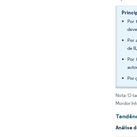
Princi
Por 
deve
Por 
de 8
Por 
auto
Por 
Nota: O ta
Mordor Int
Tendênc
Análise 