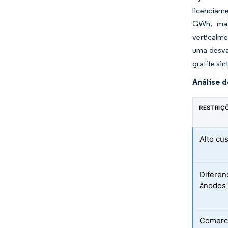
licenciam
GWh, mas 
verticalme
uma desvan
grafite sin
Análise 
RESTRIÇ
Alto cu
Diferen
ânodos 
Comerci