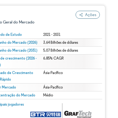
Ações
o Geral do Mercado
odo de Estudo
2021 - 2031
nho do Mercado (2026)
3.64 Bilhões de dólares
nho do Mercado (2031)
5.07 Bilhões de dólares
 de crescimento (2026 -
6.85% CAGR
)
ado de Crescimento
Ásia-Pacífico
ão conforme CC BY 4.0.
 Rápido
r Mercado
Ásia-Pacífico
entração do Mercado
Médio
m © Mordor Intelligence. O reuso requer atribuição conforme CC BY 4.0.
cipais jogadores