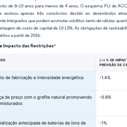
ento de 8–10 anos para menos de 4 anos. O esquema PLI de ACC d
assinou apenas três consórcios devido ao desembolso atrasa
nte integrados que podem acumular créditos tanto de células quan
tagem de custo de capital de 10-15%. As obrigações de rastreabil
tético a partir de 2026.
de Impacto das Restrições
*
ÕES
(~) % DE IMPA
PREVISÃO DE C
sto de fabricação e intensidade energética
-1.4%
ça de preço com o grafite natural promovendo
-0.8%
misturados
alização antecipada de baterias de íons de
-1%