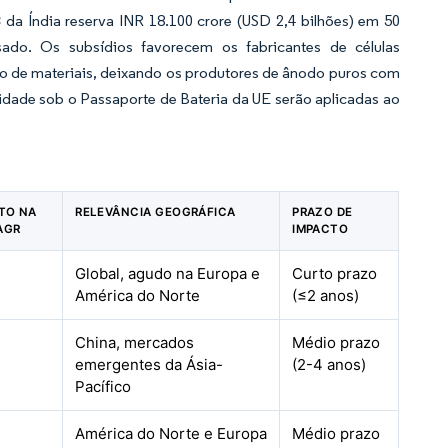
a Índia reserva INR 18.100 crore (USD 2,4 bilhões) em 50
do. Os subsídios favorecem os fabricantes de células
to de materiais, deixando os produtores de ânodo puros com
idade sob o Passaporte de Bateria da UE serão aplicadas ao
CTO NA
RELEVÂNCIA GEOGRÁFICA
PRAZO DE
AGR
IMPACTO
Global, agudo na Europa e
Curto prazo
América do Norte
(≤2 anos)
China, mercados
Médio prazo
emergentes da Ásia-
(2-4 anos)
Pacífico
América do Norte e Europa
Médio prazo