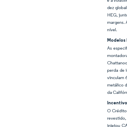
e a volat
dez global
HEG, junt
margens. 
nível.
Modelos 
As especi
montadoras
Chattanoog
perda de 
vinculam 6
metálico 
da Califór
Incentiv
O Crédito
revestido
injetou C