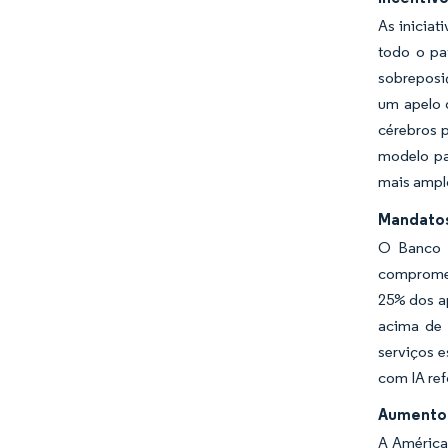
As inicia
todo o pa
sobreposi
um apelo 
cérebros p
modelo pa
mais ampl
Mandatos
O Banco I
compromet
25% dos ap
acima de 
serviços e
com IA ref
Aumento 
A América