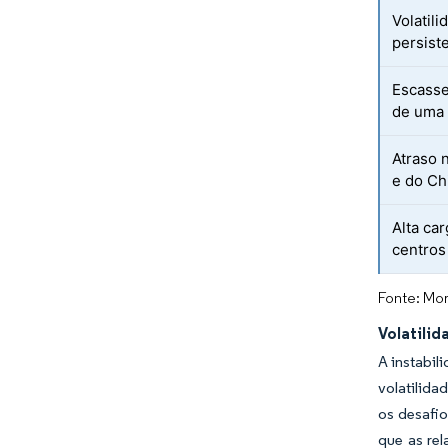
Volatil
persist
Escasse
de uma
Atraso 
e do Ch
Alta ca
centros
Fonte: Mor
Volatili
A instabil
volatilida
os desafi
que as re