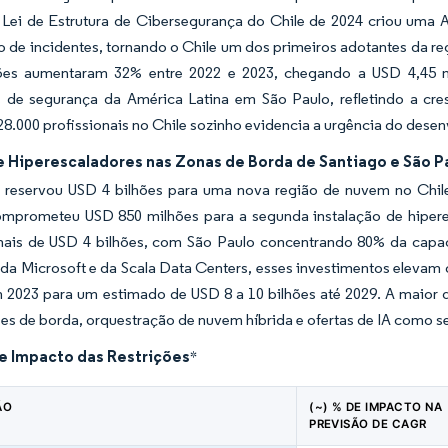
A Lei de Estrutura de Cibersegurança do Chile de 2024 criou uma 
o de incidentes, tornando o Chile um dos primeiros adotantes da r
ões aumentaram 32% entre 2022 e 2023, chegando a USD 4,45 m
 de segurança da América Latina em São Paulo, refletindo a c
28.000 profissionais no Chile sozinho evidencia a urgência do desen
 Hiperescaladores nas Zonas de Borda de Santiago e São P
reservou USD 4 bilhões para uma nova região de nuvem no Chile 
mprometeu USD 850 milhões para a segunda instalação de hiperes
mais de USD 4 bilhões, com São Paulo concentrando 80% da capac
da Microsoft e da Scala Data Centers, esses investimentos elevam o
m 2023 para um estimado de USD 8 a 10 bilhões até 2029. A maior 
ses de borda, orquestração de nuvem híbrida e ofertas de IA como s
de Impacto das Restrições
*
ÃO
(~) % DE IMPACTO NA
PREVISÃO DE CAGR