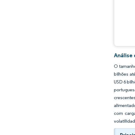
Análise
O tamanho
bilhões at
USD 6 bilh
portugues
crescente
alimentad
com carga
volatilida