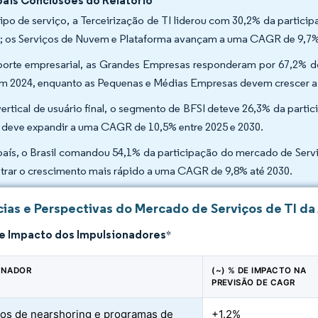
pais Conclusões do Relatório
tipo de serviço, a Terceirização de TI liderou com 30,2% da partic
; os Serviços de Nuvem e Plataforma avançam a uma CAGR de 9,7%
porte empresarial, as Grandes Empresas responderam por 67,2% 
em 2024, enquanto as Pequenas e Médias Empresas devem crescer 
vertical de usuário final, o segmento de BFSI deteve 26,3% da part
 deve expandir a uma CAGR de 10,5% entre 2025 e 2030.
país, o Brasil comandou 54,1% da participação do mercado de Serv
strar o crescimento mais rápido a uma CAGR de 9,8% até 2030.
ias e Perspectivas do Mercado de Serviços de TI da
de Impacto dos Impulsionadores
*
ONADOR
(~) % DE IMPACTO NA
PREVISÃO DE CAGR
vos de nearshoring e programas de
+1.2%