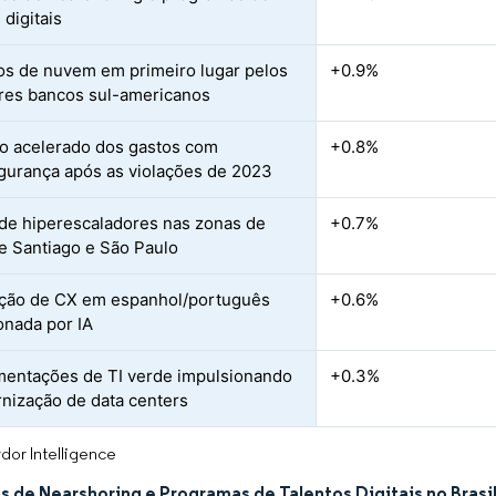
 digitais
s de nuvem em primeiro lugar pelos
+0.9%
res bancos sul-americanos
 acelerado dos gastos com
+0.8%
gurança após as violações de 2023
e hiperescaladores nas zonas de
+0.7%
e Santiago e São Paulo
ção de CX em espanhol/português
+0.6%
onada por IA
entações de TI verde impulsionando
+0.3%
nização de data centers
dor Intelligence
s de Nearshoring e Programas de Talentos Digitais no Brasi