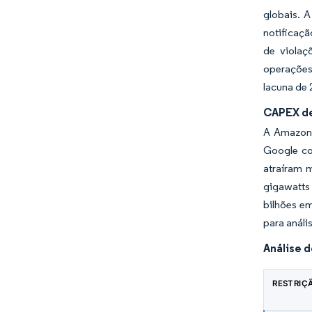
globais. 
notificaçã
de violaç
operações
lacuna de 
CAPEX de
A Amazon 
Google co
atraíram 
gigawatts 
bilhões e
para análi
Análise 
RESTRIÇ