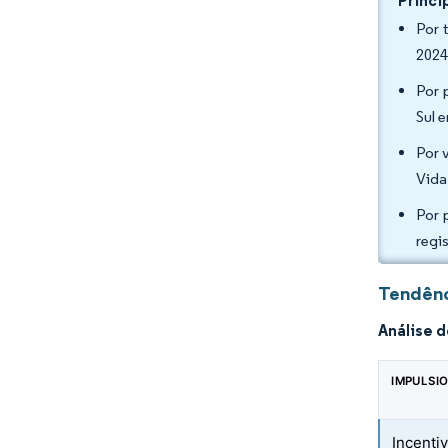
Princi
Por 
2024
Por 
Sul 
Por 
Vida
Por 
regi
Tendênc
Análise 
IMPULSI
Incenti