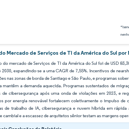
*Isen
nenhu
 do Mercado de Serviços de TI da América do Sul por 
 do mercado de Serviços de TI da América do Sul foi de USD 83,38
é 2030, expandindo-se a uma CAGR de 7,55%. Incentivos de nearsho
ões nas zonas de borda de Santiago e São Paulo, e programas sobe
a mantêm a demanda aquecida. Programas sustentados de migraç
s de cibersegurança após uma onda de violações em 2023, e re
os por energia renovável fortalecem coletivamente o impulso de c
s de trabalho de IA, cibersegurança e nuvem híbrida em rápida
de cambial e a escassez de arquitetos sênior testam as margens oper