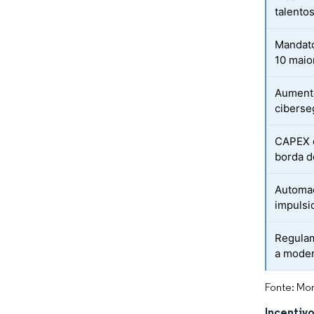
talentos
Mandato
10 maio
Aumento
ciberse
CAPEX d
borda d
Automa
impulsi
Regulam
a moder
Fonte: Mor
Incentivo