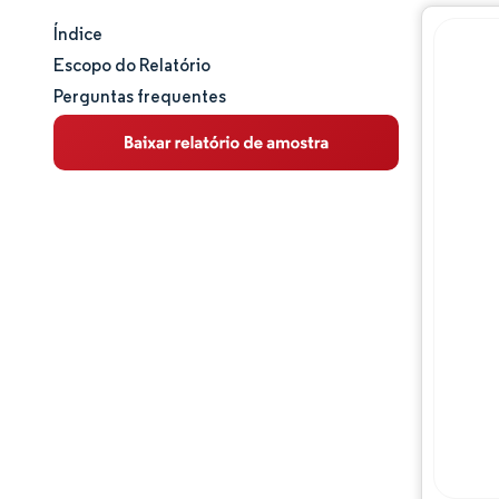
Índice
Tamanho e participação de mercado
Escopo do Relatório
Perguntas frequentes
Análise de mercado
Tendências e insights
Análise de segmentos
Análise geográfica
Panorama competitivo
Principais jogadores
Desenvolvimentos da indústria