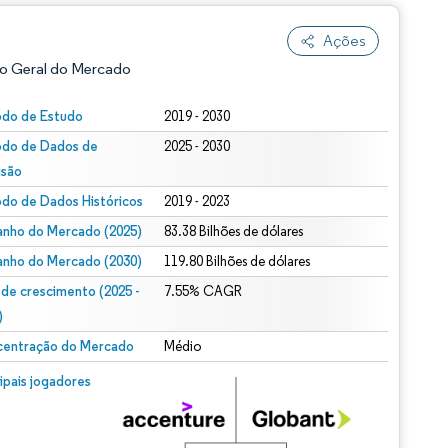
Ações
o Geral do Mercado
odo de Estudo
2019 - 2030
odo de Dados de
2025 - 2030
isão
odo de Dados Históricos
2019 - 2023
nho do Mercado (2025)
83.38 Bilhões de dólares
nho do Mercado (2030)
119.80 Bilhões de dólares
ão conforme CC BY 4.0.
 de crescimento (2025 -
7.55% CAGR
)
entração do Mercado
Médio
m © Mordor Intelligence. O reuso requer atribuição conforme CC BY 4.0.
cipais jogadores