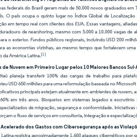
tivas federais do Brasil geram mais de 50.000 novos graduados em
ís. O país ocupa o quinto lugar no Índice Global de Localização 
ção em tempo real com clientes dos EUA. Essas vantagens, aliadas
duradouro de nearshoring, mesmo com 5.000 a 10.000 vagas de al
ara o exterior. Fundos públicos regionais, incluindo USD 200 milh
ra as economias vizinhas, ao mesmo tempo que fortalecem uma f
[1]
o da América Latina.
 de Nuvem em Primeiro Lugar pelos 10 Maiores Bancos Sul
taú planeja transferir 100% das cargas de trabalho para plat
eu USD 650 milhões para uma reformulação baseada no Microsoft 
licativos principais estejam atualmente em ambientes de nuvem, as
60% em três anos. Bloqueios em sistemas legados e escrutínio
specializados de migração, segurança e conformidade. Iniciativas 
orçam o fluxo de serviços em consultoria, integração e especializa
Acelerado dos Gastos com Cibersegurança após as Violaçõ
 Latina registra aproximadamente 1.600 ataques cibernéticos por 