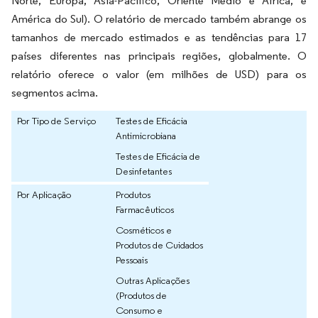
Norte, Europa, Ásia-Pacífico, Oriente Médio e África, e
América do Sul). O relatório de mercado também abrange os
tamanhos de mercado estimados e as tendências para 17
países diferentes nas principais regiões, globalmente. O
relatório oferece o valor (em milhões de USD) para os
segmentos acima.
Por Tipo de Serviço
Testes de Eficácia
Antimicrobiana
Testes de Eficácia de
Desinfetantes
Por Aplicação
Produtos
Farmacêuticos
Cosméticos e
Produtos de Cuidados
Pessoais
Outras Aplicações
(Produtos de
Consumo e