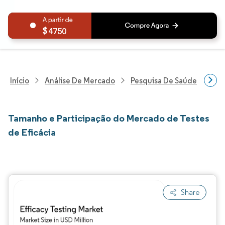
4750
Início
Análise De Mercado
Pesquisa De Saúde
Pes
Tamanho e Participação do Mercado de Testes
de Eficácia
Share