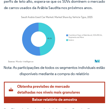
perfis de teto alto, espera-se que os SUVs dominem o mercado
de carros usados da Arábia Saudita nos próximos anos.
Imagem © Mordor Intelligence. O reuso requer atribuição conforme CC BY 4.0.