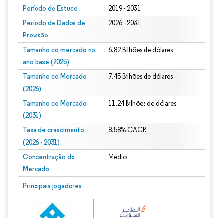
Período de Estudo
2019 - 2031
Período de Dados de
2026 - 2031
Previsão
Tamanho do mercado no
6.82 Bilhões de dólares
ano base (2025)
Tamanho do Mercado
7.45 Bilhões de dólares
(2026)
Tamanho do Mercado
11.24 Bilhões de dólares
(2031)
Taxa de crescimento
8.58% CAGR
(2026 - 2031)
Concentração do
Médio
Mercado
Imagem © Mordor Intelligence. O reuso requer atribuição conforme CC BY 4.0.
Principais jogadores