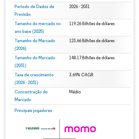
Período de Dados de
2026 - 2031
Previsão
Tamanho do mercado no
119.26 Bilhões de dólares
ano base (2025)
Tamanho do Mercado
123.66 Bilhões de dólares
(2026)
Tamanho do Mercado
148.17 Bilhões de dólares
(2031)
Taxa de crescimento
3.69% CAGR
(2026 - 2031)
Concentração do
Médio
Mercado
Imagem © Mordor Intelligence. O reuso requer atribuição conforme CC BY 4.0.
Principais jogadores