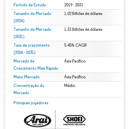
Período de Estudo
2019 - 2031
Tamanho do Mercado
1.02 Bilhões de dólares
(2026)
Tamanho do Mercado
1.33 Bilhões de dólares
(2031)
Taxa de crescimento
5.45% CAGR
(2026 - 2031)
Mercado de
Ásia-Pacífico
Crescimento Mais Rápido
Maior Mercado
Ásia-Pacífico
Concentração do
Médio
Mercado
Imagem © Mordor Intelligence. O reuso requer atribuição conforme CC BY 4.0.
Principais jogadores