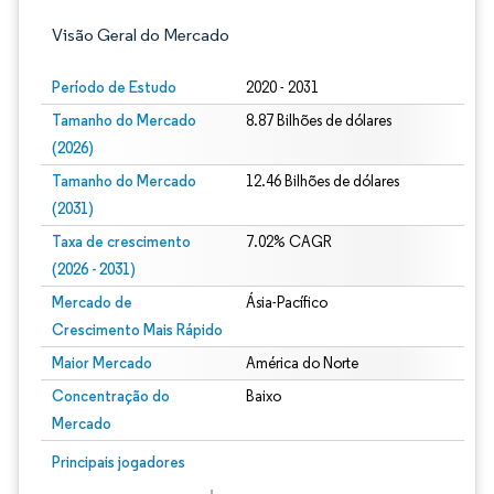
Visão Geral do Mercado
Período de Estudo
2020 - 2031
Tamanho do Mercado
8.87 Bilhões de dólares
(2026)
Tamanho do Mercado
12.46 Bilhões de dólares
(2031)
Taxa de crescimento
7.02% CAGR
(2026 - 2031)
Mercado de
Ásia-Pacífico
Crescimento Mais Rápido
Maior Mercado
América do Norte
Concentração do
Baixo
Mercado
Imagem © Mordor Intelligence. O reuso requer atribuição conforme CC BY 4.0.
Principais jogadores