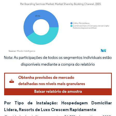
Imagem © Mordor Intelligence. O reuso requer atribuição conforme CC BY 4.0.
Por Tipo de Instalação: Hospedagem Domiciliar
Lidera, Resorts de Luxo Crescem Rapidamente