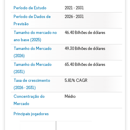
Período de Estudo
2021 - 2031
Período de Dados de
2026 - 2031
Previsão
Tamanho do mercado no
46.40 Bilhões de dólares
ano base (2025)
Tamanho do Mercado
49.30 Bilhões de dólares
(2026)
Tamanho do Mercado
65.40 Bilhões de dólares
(2031)
Taxa de crescimento
5.81% CAGR
(2026 - 2031)
Concentração do
Médio
Mercado
Imagem © Mordor Intelligence. O reuso requer atribuição conforme CC BY 4.0.
Principais jogadores