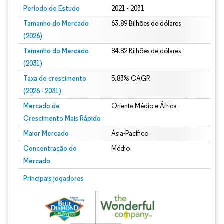
Período de Estudo
2021 - 2031
Tamanho do Mercado
63.89 Bilhões de dólares
(2026)
Tamanho do Mercado
84.82 Bilhões de dólares
(2031)
Taxa de crescimento
5.83% CAGR
(2026 - 2031)
Mercado de
Oriente Médio e África
Crescimento Mais Rápido
Maior Mercado
Ásia-Pacífico
Concentração do
Médio
Mercado
Imagem © Mordor Intelligence. O reuso requer atribuição conforme CC BY 4.0.
Principais jogadores