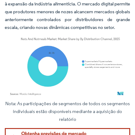
à expansão da indústria alimentícia. O mercado digital permite
que produtores menores de nozes alcancem mercados globais
anteriormente controlados por distribuidores de grande
escala, criando novas dinâmicas competitivas no setor.
Nota: As participações de segmentos de todos os segmentos
Imagem © Mordor Intelligence. O reuso requer atribuição conforme CC BY 4.0.
individuais estão disponíveis mediante a aquisição do
relatório