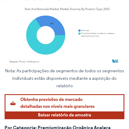
Nota: As participações de segmentos de todos os segmentos
Imagem © Mordor Intelligence. O reuso requer atribuição conforme CC BY 4.0.
individuais estão disponíveis mediante a aquisição do
relatório
Por Categoria: Premiumização Orgânica Acelera