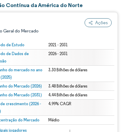
ão Contínua da América do Norte
Ações
o Geral do Mercado
odo de Estudo
2021 - 2031
odo de Dados de
2026 - 2031
isão
nho do mercado no ano
3.30 Bilhões de dólares
 (2025)
nho do Mercado (2026)
3.48 Bilhões de dólares
ão conforme CC BY 4.0.
nho do Mercado (2031)
4.44 Bilhões de dólares
 de crescimento (2026 -
4.99% CAGR
)
entração do Mercado
Médio
m © Mordor Intelligence. O reuso requer atribuição conforme CC BY 4.0.
cipais jogadores