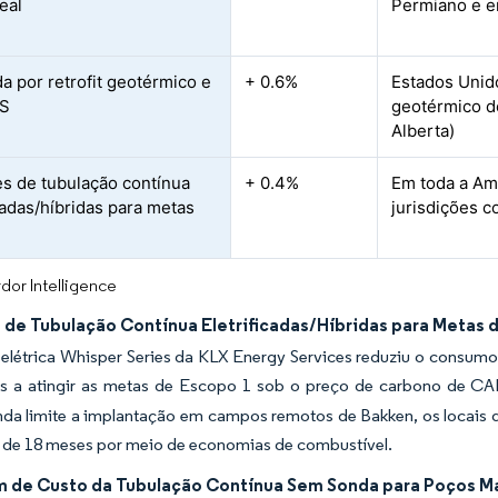
eal
Permiano e e
 por retrofit geotérmico e
+ 0.6%
Estados Unido
S
geotérmico d
Alberta)
s de tubulação contínua
+ 0.4%
Em toda a Am
icadas/híbridas para metas
jurisdições 
dor Intelligence
 de Tubulação Contínua Eletrificadas/Híbridas para Metas 
 elétrica Whisper Series da KLX Energy Services reduziu o consum
s a atingir as metas de Escopo 1 sob o preço de carbono de C
inda limite a implantação em campos remotos de Bakken, os locais d
de 18 meses por meio de economias de combustível.
 de Custo da Tubulação Contínua Sem Sonda para Poços M