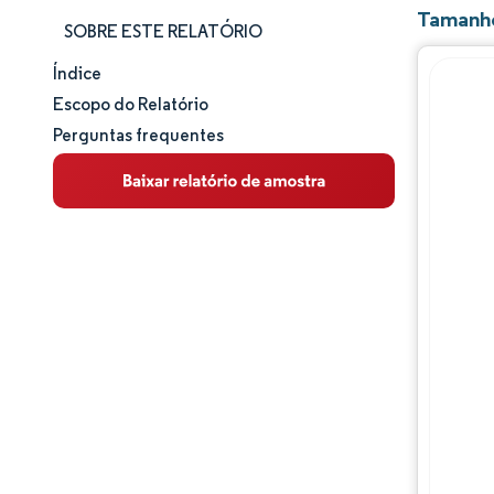
Tamanho
SOBRE ESTE RELATÓRIO
Índice
Tamanho e participação de mercado
Escopo do Relatório
Perguntas frequentes
Análise de mercado
Tendências e insights
Análise de segmentos
Análise geográfica
Panorama competitivo
Principais jogadores
Desenvolvimentos da indústria