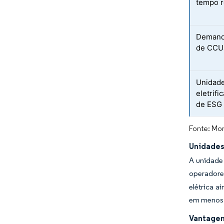
tempo r
Demanda
de CCU
Unidade
eletrif
de ESG
Fonte: Mor
Unidades
A unidade
operadore
elétrica a
em menos 
Vantagem