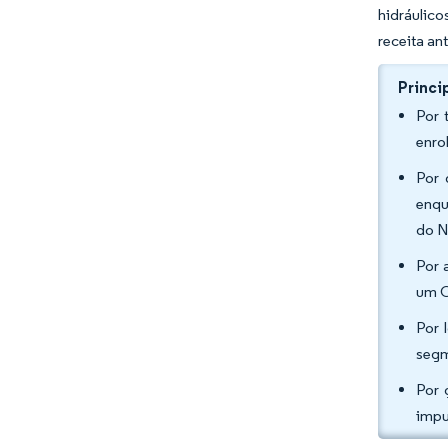
hidráulico
receita an
Princi
Por 
enro
Por 
enqu
do N
Por 
um C
Por 
segm
Por 
impu