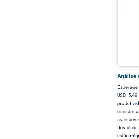
Análise
Espera-se
USD 3,48 
produtivi
mantêm os
as interv
dos ciclos
estão mig