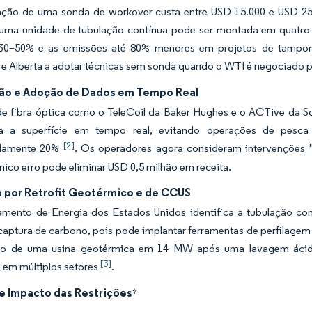
ação de uma sonda de workover custa entre USD 15.000 e USD 25.
uma unidade de tubulação contínua pode ser montada em quatro h
30–50% e as emissões até 80% menores em projetos de tampon
e Alberta a adotar técnicas sem sonda quando o WTI é negociado p
o e Adoção de Dados em Tempo Real
de fibra óptica como o TeleCoil da Baker Hughes e o ACTive da S
a a superfície em tempo real, evitando operações de pesc
[2]
damente 20%
. Os operadores agora consideram intervenções "à
ico erro pode eliminar USD 0,5 milhão em receita.
por Retrofit Geotérmico e de CCUS
mento de Energia dos Estados Unidos identifica a tubulação c
captura de carbono, pois pode implantar ferramentas de perfilag
ão de uma usina geotérmica em 14 MW após uma lavagem ácida
[3]
 em múltiplos setores
.
de Impacto das Restrições
*