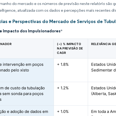
manho do mercado e os números de previsão neste relatório são ge
elligence, atualizada com os dados e percepções mais recentes di
ias e Perspectivas do Mercado de Serviços de Tubu
de Impacto dos Impulsionadores
*
ONADOR
(~) % IMPACTO
RELEVÂNCIA G
NA PREVISÃO DE
CAGR
e intervenção em poços
+ 1.8%
Estados Unido
onado pelo xisto
Sedimentar d
m de custo da tubulação
+ 1.2%
Estados Unido
a sem sonda para poços
(Alberta, Sa
s
ção e adoção de dados em
+ 1.0%
Em toda a Amé