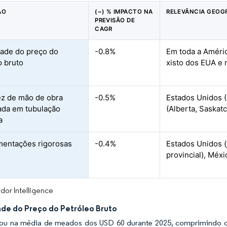
ÃO
(~) % IMPACTO NA
RELEVÂNCIA GEOG
PREVISÃO DE
CAGR
idade do preço do
-0.8%
Em toda a Améric
o bruto
xisto dos EUA e
z de mão de obra
-0.5%
Estados Unidos (
cada em tubulação
(Alberta, Saskat
a
entações rigorosas
-0.4%
Estados Unidos 
provincial), Méx
dor Intelligence
ade do Preço do Petróleo Bruto
ou na média de meados dos USD 60 durante 2025, comprimindo o 