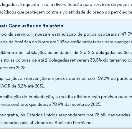
s legados. Enquanto isso, a diversificação para serviços de poços
ticíclicos que protegem contra a volatilidade do preço do petróleo b
pais Conclusões do Relatório
tipo de serviço, limpeza e estimulação de poços capturaram 47,
lada da América do Norte em 2025 e estão projetadas para avançar
diâmetro de tubulação, as unidades de 2 a 2,5 polegadas estão
anto as colunas de até 2 polegadas retiveram 39,5% do tamanho d
orte em 2025.
aplicação, a intervenção em poços dominou com 59,2% de participa
AGR de 5,2% até 2031.
localização de implantação, a receita offshore está prevista par
ento onshore, que deteve 78,9% da receita de 2025.
geografia, os Estados Unidos responderam por 75,6% das vendas
lsionados pela atividade na Bacia do Permiano.