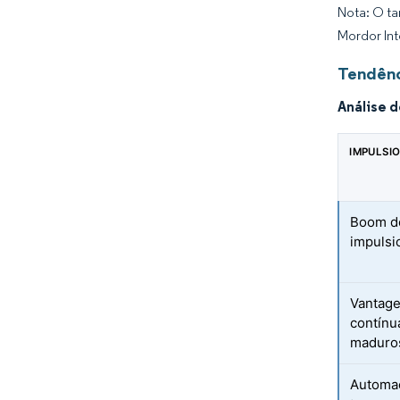
Nota: O ta
Mordor Int
Tendênc
Análise 
IMPULSI
Boom d
impulsi
Vantage
contínu
maduro
Automa