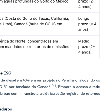
m águas profundas do Golfo do México
prazo (2–
4 anos)
s (Costa do Golfo do Texas, Califórnia,
Longo
e Utah), Canadá (hubs de CCUS em
prazo (≥ 4
anos)
érica do Norte, concentradas em
Médio
com mandatos de relatórios de emissões
prazo (2–
4 anos)
de ESG
o de diesel em 40% em um projeto no Permiano, ajudando os
[4]
AD 80 por tonelada do Canadá
. Embora o acesso à rede
e pad com infraestrutura elétrica estão registrando retornos
aduros