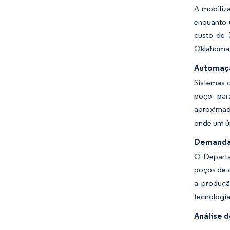
A mobiliz
enquanto 
custo de 
Oklahoma 
Automaçã
Sistemas 
poço par
aproxima
onde um ún
Demanda 
O Departa
poços de 
a produç
tecnologia
Análise 