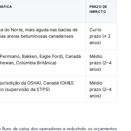
RÁFICA
PRAZO DE
IMPACTO
a do Norte, mais aguda nas bacias de
Curto
 nas areias betuminosas canadenses
prazo (≤ 2
anos)
Permiano, Bakken, Eagle Ford), Canadá
Médio
chewan, Colúmbia Britânica)
prazo (2–4
anos)
(jurisdição da OSHA), Canadá (OH&S
Médio
ico (supervisão da STPS)
prazo (2–4
anos)
fluxo de caixa dos operadores e reduzindo os orçamentos