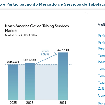
 e Participação do Mercado de Serviços de Tubulaç
Visã
Perí
Perí
Prev
Tama
base
Tama
Imagem © Mordor Intelligence. O reuso requer atribuiç
Tama
Taxa
2031
Conc
Image
Prin