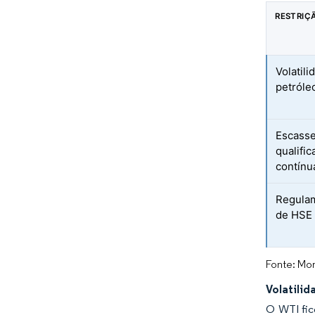
RESTRIÇ
Volatil
petróle
Escasse
qualifi
contínu
Regulam
de HSE
Fonte: Mor
Volatilid
O WTI fic