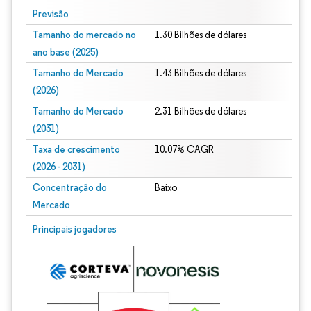
Previsão
Tamanho do mercado no
1.30 Bilhões de dólares
ano base (2025)
Tamanho do Mercado
1.43 Bilhões de dólares
(2026)
Tamanho do Mercado
2.31 Bilhões de dólares
(2031)
Taxa de crescimento
10.07% CAGR
(2026 - 2031)
Concentração do
Baixo
Mercado
Imagem © Mordor Intelligence. O reuso requer atribuição conforme CC BY 4.0.
Principais jogadores