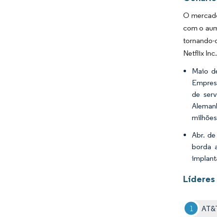
O mercado
com o aume
tornando-o
Netflix In
Maio d
Empresa
de serv
Alemanh
milhões
Abr. de
borda 
implant
Líderes 
AT&T