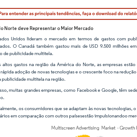
rdor Intelligence. O reuso requer atribuição conforme CC BY 4.0.
o Norte deve Representar o Maior Mercado
ados Unidos lideram o mercado em termos de gastos com public
ados. O Canadá também gastou mais de USD 9.500 milhões em p
 de publicidade multitela.
altos gastos na região da América do Norte, as empresas estão 
a rápida adoção de novas tecnologias e o crescente foco na reduçã
a publicidade multitela na região.
sso, muitas grandes empresas, como Facebook e Google, têm sede 
ão.
almente, os consumidores que se adaptam às novas tecnologias, o
ários em comparação com outros paísesestão impulsionandoo merca