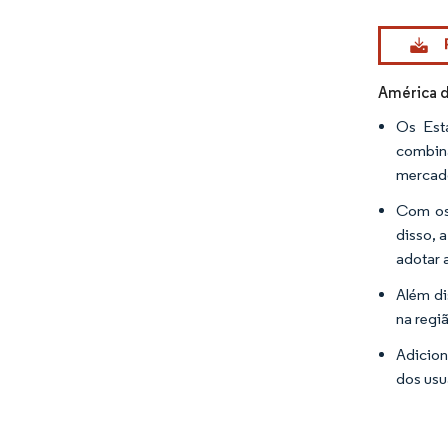
Imagem © Mo
América d
Os Est
combin
mercado
Com os 
disso, 
adotar 
Além di
na regi
Adicion
dos usu