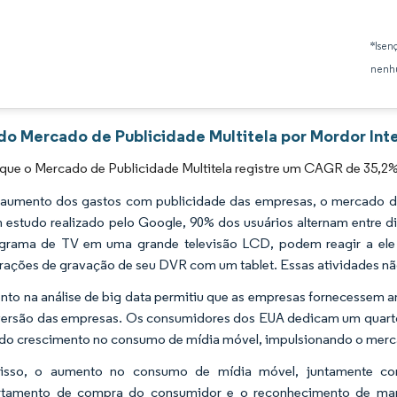
Imagem © Mordor Intelligence. O reuso requer atribuição conforme CC BY 4.0.
*Isen
nenhu
 do Mercado de Publicidade Multitela por Mordor Int
que o Mercado de Publicidade Multitela registre um CAGR de 35,2%
umento dos gastos com publicidade das empresas, o mercado de
estudo realizado pelo Google, 90% dos usuários alternam entre dis
grama de TV em uma grande televisão LCD, podem reagir a ele 
rações de gravação de seu DVR com um tablet. Essas atividades não 
to na análise de big data permitiu que as empresas fornecessem a
ersão das empresas. Os consumidores dos EUA dedicam um quarto 
do crescimento no consumo de mídia móvel, impulsionando o merca
isso, o aumento no consumo de mídia móvel, juntamente co
tamento de compra do consumidor e o reconhecimento de marc