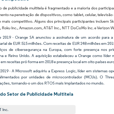
 de publicidade multitela é fragmentado e a maioria dos particip
nto na penetração de dispositivos, como tablet, celular, televisão
 mais competitivo. Alguns dos principais participantes incluem Sk
c., Roku Inc., Amazon.com, AT&T Inc., NTT DoCoMo Inc. e Verizon Wir
e 2019 - Orange SA anunciou a assinatura de um acordo para a
rial de EUR 515 milhões. Com receitas de EUR 248 milhões em 201
iços de cibersegurança na Europa, com forte presença nos pri
a e Reino Unido. A aquisição estabeleceu a Orange como líder 
 em receitas pró-forma em 2018 e presença local em oito países eu
 2019 - A Microsoft adquiriu a Express Logic, líder em sistemas o
alimentados por unidades de microcontrolador (MCUs). O Thr
ações, tornando-o um dos RTOS mais implantados no mundo.
do Setor de Publicidade Multitela
 Inc.