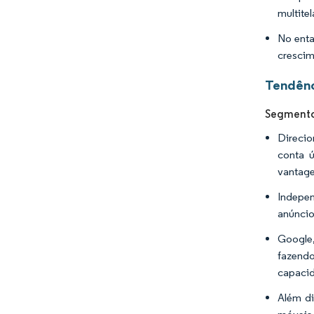
multitel
No enta
crescim
Tendênc
Segmento 
Direcio
conta ú
vantage
Indepen
anúncio
Google,
fazendo
capacid
Além di