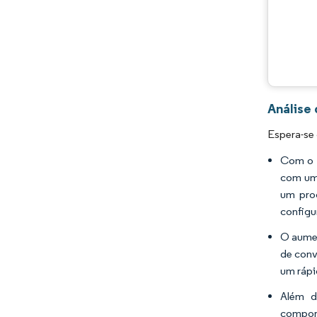
Análise
Espera-se 
Com o a
com um 
um pro
configu
O aumen
de conv
um rápi
Além d
compor