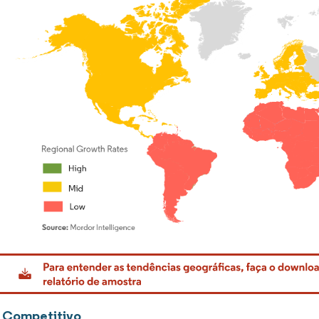
rdor Intelligence. O reuso requer atribuição conforme CC BY 4.0.
 Competitivo