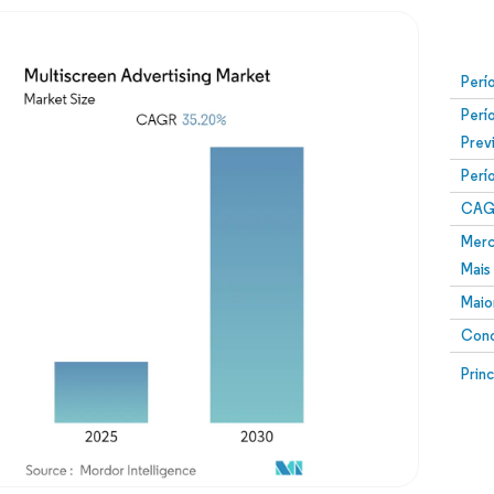
Perí
Perí
Prev
Perí
CAG
Merc
Mais
Maio
Conc
Prin