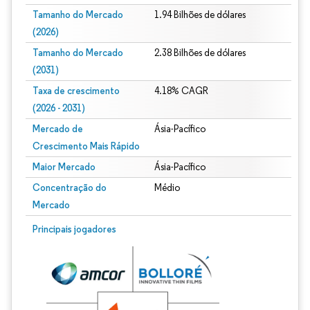
Tamanho do Mercado
1.94 Bilhões de dólares
(2026)
Tamanho do Mercado
2.38 Bilhões de dólares
(2031)
Taxa de crescimento
4.18% CAGR
(2026 - 2031)
Mercado de
Ásia-Pacífico
Crescimento Mais Rápido
Maior Mercado
Ásia-Pacífico
Concentração do
Médio
Mercado
Imagem © Mordor Intelligence. O reuso requer atribuição conforme CC BY 4.0.
Principais jogadores