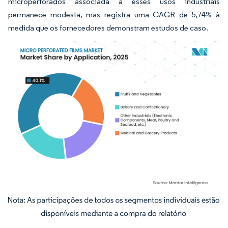
microperforados associada a esses usos industriais
permanece modesta, mas registra uma CAGR de 5,74% à
medida que os fornecedores demonstram estudos de caso.
Imagem © Mordor Intelligence. O reuso requer atribuição conforme CC BY 4.0.