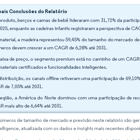
pais Conclusões do Relatório
produto, berços e camas de bebê lideraram com 31,72% da particip
025, enquanto as cadeiras infantis registraram a perspectiva de CA
material, a madeira representou 59,45% do tamanho do mercado de m
meros devem crescer a um CAGR de 6,28% até 2031.
faixa de preço, o segmento premium está no caminho de um CAGR 
materiais certificados e funcionalidades inteligentes.
distribuição, os canais offline retiveram uma participação de 69,1
 de 7,05% até 2031.
região, a América do Norte dominou com uma participação de recei
 mais alto de 6,64% até 2031.
úmeros de tamanho de mercado e previsão neste relatório são gera
elligence, atualizada com os dados e insights mais recentes disponí