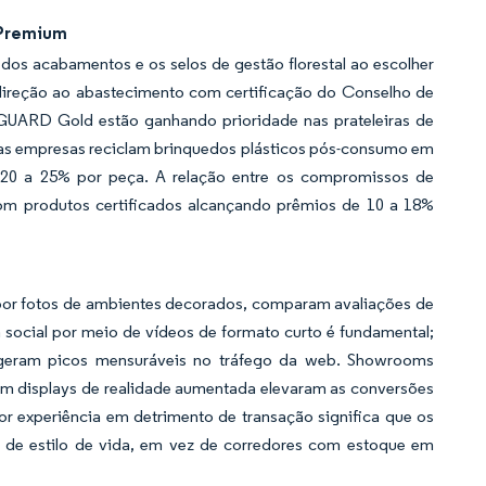
 Premium
os acabamentos e os selos de gestão florestal ao escolher
direção ao abastecimento com certificação do Conselho de
NGUARD Gold estão ganhando prioridade nas prateleiras de
e as empresas reciclam brinquedos plásticos pós-consumo em
 20 a 25% por peça. A relação entre os compromissos de
 com produtos certificados alcançando prêmios de 10 a 18%
 por fotos de ambientes decorados, comparam avaliações de
 social por meio de vídeos de formato curto é fundamental;
s geram picos mensuráveis no tráfego da web. Showrooms
em displays de realidade aumentada elevaram as conversões
or experiência em detrimento de transação significa que os
s de estilo de vida, em vez de corredores com estoque em