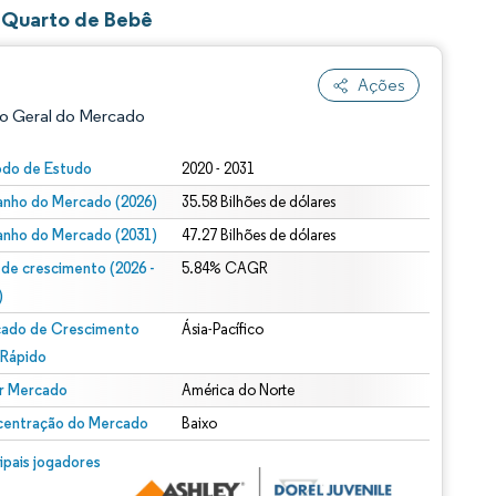
e Quarto de Bebê
Ações
o Geral do Mercado
odo de Estudo
2020 - 2031
nho do Mercado (2026)
35.58 Bilhões de dólares
nho do Mercado (2031)
47.27 Bilhões de dólares
 de crescimento (2026 -
5.84% CAGR
)
ado de Crescimento
Ásia-Pacífico
ão conforme CC BY 4.0.
 Rápido
r Mercado
América do Norte
entração do Mercado
Baixo
m © Mordor Intelligence. O reuso requer atribuição conforme CC BY 4.0.
cipais jogadores