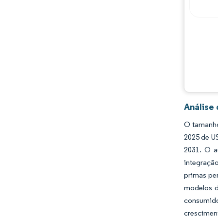
Análise
O tamanho
2025 de U
2031. O a
integraçã
primas pe
modelos d
consumido
crescimen