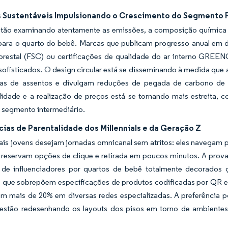
s Sustentáveis Impulsionando o Crescimento do Segmento
stão examinando atentamente as emissões, a composição química d
para o quarto do bebê. Marcas que publicam progresso anual em 
orestal (FSC) ou certificações de qualidade do ar interno GREE
 sofisticados. O design circular está se disseminando à medida qu
has de assentos e divulgam reduções de pegada de carbono de
ilidade e a realização de preços está se tornando mais estreita,
segmento intermediário.
ias de Parentalidade dos Millennials e da Geração Z
ais jovens desejam jornadas omnicanal sem atritos: eles navegam
 reservam opções de clique e retirada em poucos minutos. A prova
 de influenciadores por quartos de bebê totalmente decorado
os que sobrepõem especificações de produtos codificadas por QR 
em mais de 20% em diversas redes especializadas. A preferência p
s estão redesenhando os layouts dos pisos em torno de ambiente