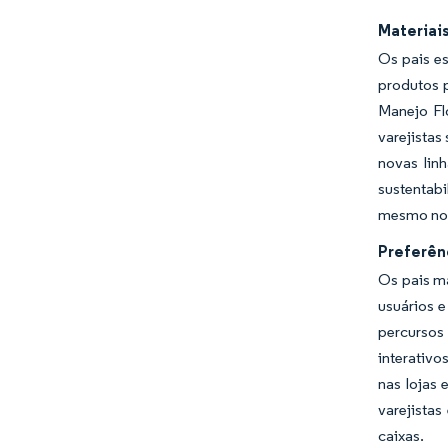
Materiai
Os pais e
produtos 
Manejo Fl
varejistas
novas lin
sustentab
mesmo no 
Preferênc
Os pais m
usuários e
percursos
interativ
nas lojas 
varejista
caixas.