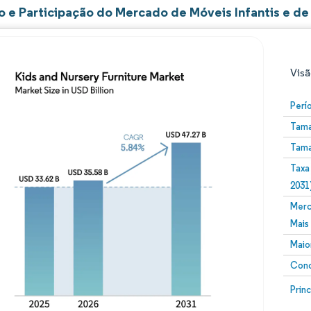
 e Participação do Mercado de Móveis Infantis e d
Visã
Perí
Tama
Tama
Taxa
2031
Merc
Imagem © Mordor Intelligence. O reuso requer atribuiç
Mais
Maio
Conc
Image
Prin