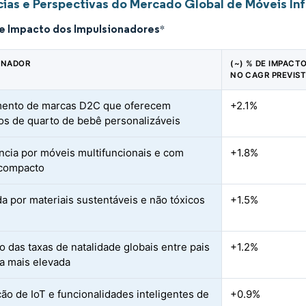
ias e Perspectivas do Mercado Global de Móveis Inf
de Impacto dos Impulsionadores
*
ONADOR
(~) % DE IMPACT
NO CAGR PREVIS
mento de marcas D2C que oferecem
+2.1%
os de quarto de bebê personalizáveis
ncia por móveis multifuncionais e com
+1.8%
 compacto
 por materiais sustentáveis e não tóxicos
+1.5%
 das taxas de natalidade globais entre pais
+1.2%
a mais elevada
ção de IoT e funcionalidades inteligentes de
+0.9%