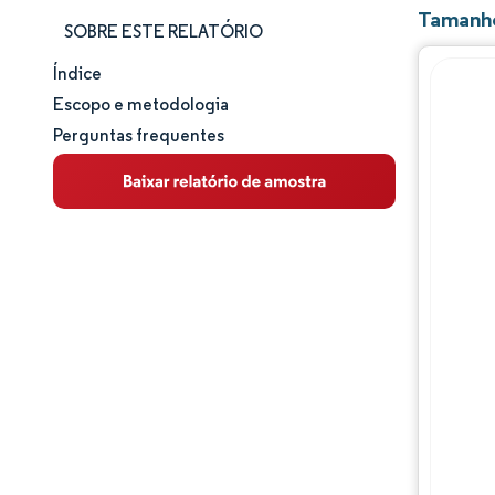
Tamanho
SOBRE ESTE RELATÓRIO
Índice
Tamanho e participação de mercado
Escopo e metodologia
Perguntas frequentes
Análise de mercado
Tendências e insights
Análise de segmentos
Análise geográfica
Panorama competitivo
Principais jogadores
Desenvolvimentos da indústria