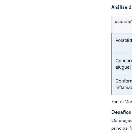
Análise 
RESTRIÇ
Volatil
Concorr
aluguel
Conform
inflama
Fonte: Mor
Desafios 
Os preços
principal