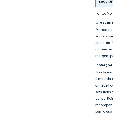
segura
Fonte: Mor
Crescime
Marcas nat
sociais p
antes de 
globais e
margem per
Inovaçõe
A vida em
à medida q
em 2024 d
seis itens
de partic
recompens
sem o uso 