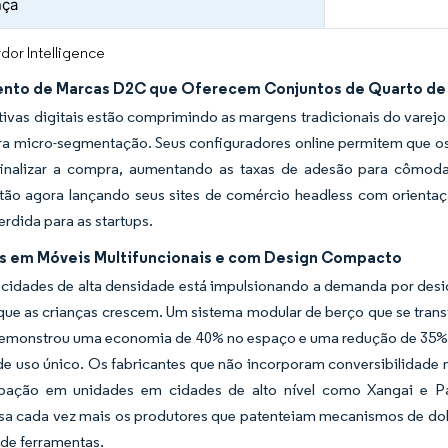
nça
dor Intelligence
nto de Marcas D2C que Oferecem Conjuntos de Quarto de 
ivas digitais estão comprimindo as margens tradicionais do varejo 
ara micro-segmentação. Seus configuradores online permitem que o
finalizar a compra, aumentando as taxas de adesão para cômod
stão agora lançando seus sites de comércio headless com orientaç
dida para as startups.
s em Móveis Multifuncionais e com Design Compacto
 cidades de alta densidade está impulsionando a demanda por des
ue as crianças crescem. Um sistema modular de berço que se trans
emonstrou uma economia de 40% no espaço e uma redução de 35% 
 de uso único. Os fabricantes que não incorporam conversibilidad
ipação em unidades em cidades de alto nível como Xangai e P
a cada vez mais os produtores que patenteiam mecanismos de dobra
de ferramentas.