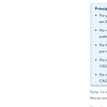
Princi
Por 
em 2
Por 
polí
Por 
por 
Por 
CAGR
Por 
CAGR
Nota: Os n
Mordor Int