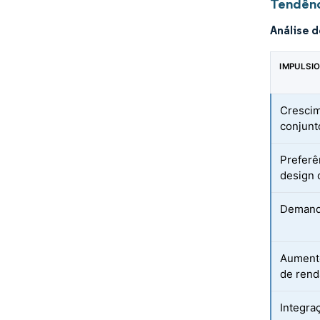
Tendênc
Análise 
IMPULSI
Cresci
conjunt
Preferê
design
Demanda
Aumento
de rend
Integra