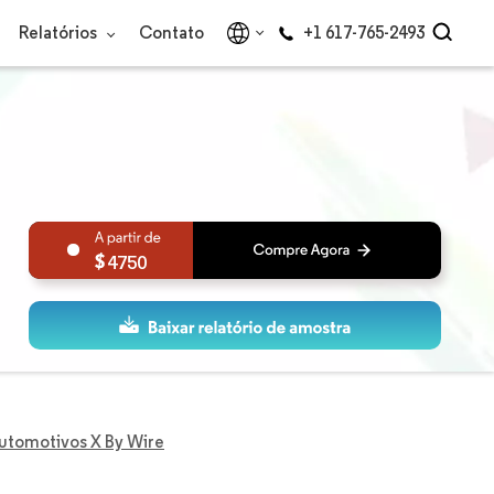
Relatórios
Contato
+1 617-765-2493
4750
utomotivos X By Wire