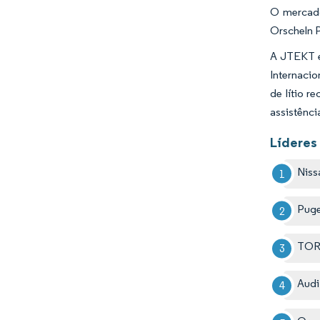
O mercado
Orscheln 
A JTEKT e
Internaci
de lítio 
assistênci
Líderes
Niss
Puge
TORC
Aud