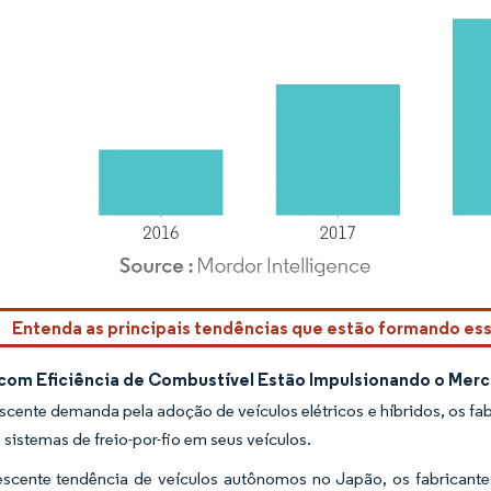
rdor Intelligence. O reuso requer atribuição conforme CC BY 4.0.
Entenda as principais tendências que estão formando e
 com Eficiência de Combustível Estão Impulsionando o Mer
cente demanda pela adoção de veículos elétricos e híbridos, os fa
sistemas de freio-por-fio em seus veículos.
scente tendência de veículos autônomos no Japão, os fabricant