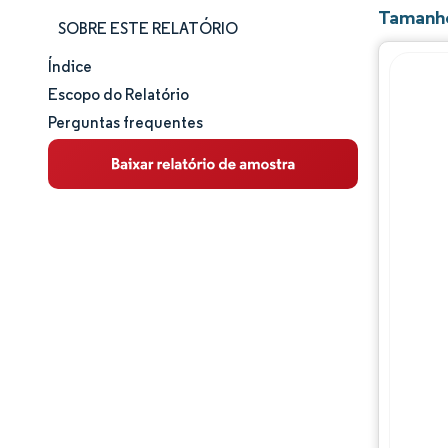
Tamanho
SOBRE ESTE RELATÓRIO
Índice
Tamanho e participação de mercado
Escopo do Relatório
Perguntas frequentes
Análise de mercado
Tendências e insights
Panorama competitivo
Principais jogadores
Desenvolvimentos da indústria