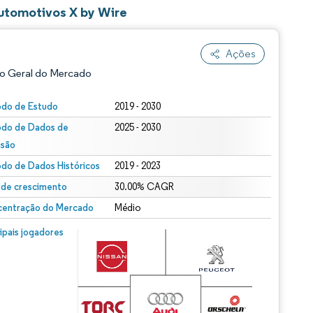
utomotivos X by Wire
Ações
o Geral do Mercado
odo de Estudo
2019 - 2030
odo de Dados de
2025 - 2030
isão
odo de Dados Históricos
2019 - 2023
 de crescimento
30.00% CAGR
entração do Mercado
Médio
ão conforme CC BY 4.0.
m © Mordor Intelligence. O reuso requer atribuição conforme CC BY 4.0.
cipais jogadores