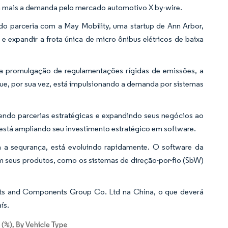
a mais a demanda pelo mercado automotivo X by-wire.
do parceria com a May Mobility, uma startup de Ann Arbor,
 expandir a frota única de micro ônibus elétricos de baixa
a promulgação de regulamentações rígidas de emissões, a
ue, por sua vez, está impulsionando a demanda por sistemas
cendo parcerias estratégicas e expandindo seus negócios ao
está ampliando seu investimento estratégico em software.
ra a segurança, está evoluindo rapidamente. O software da
 seus produtos, como os sistemas de direção-por-fio (SbW)
ts and Components Group Co. Ltd na China, o que deverá
ís.