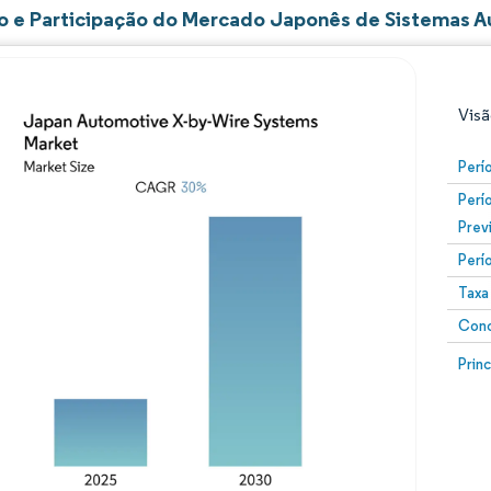
 e Participação do Mercado Japonês de Sistemas A
Visã
Perí
Perí
Prev
Perí
Taxa
Conc
Imagem © Mordor Intelligence. O reuso requer atribuiç
Image
Prin