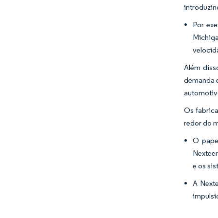
introduzi
Por exe
Michiga
velocid
Além diss
demanda e
automotivo
Os fabrica
redor do 
O papel
Nexteer
e os sis
A Next
impulsi