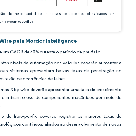
ção de responsabilidade: Principais participantes classificados em
ma ordem específica
ire pela Mordor Intelligence
re um CAGR de 30% durante o período de previsão.
entes níveis de automação nos veículos deverão aumentar a
sses sistemas apresentam baixas taxas de penetração no
 razão de ocorrências de falhas.
temas X by-wire deverão apresentar uma taxa de crescimento
 ou eliminam o uso de componentes mecânicos por meio de
.
e de freio-por-fio deverão registrar as maiores taxas de
cnológicos contínuos, aliados ao desenvolvimento de novos