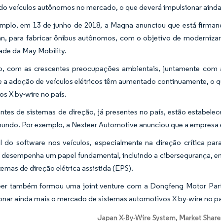
ndo veículos autônomos no mercado, o que deverá impulsionar aind
mplo, em 13 de junho de 2018, a Magna anunciou que está firman
n, para fabricar ônibus autônomos, com o objetivo de modernizar e
ade da May Mobility.
o, com as crescentes preocupações ambientais, juntamente com 
 a adoção de veículos elétricos têm aumentado continuamente, o q
s X by-wire no país.
ntes de sistemas de direção, já presentes no país, estão estabele
mundo. Por exemplo, a Nexteer Automotive anunciou que a empresa 
 do software nos veículos, especialmente na direção crítica pa
 desempenha um papel fundamental, incluindo a cibersegurança, em
temas de direção elétrica assistida (EPS).
eer também formou uma joint venture com a Dongfeng Motor Par
onar ainda mais o mercado de sistemas automotivos X by-wire no pa