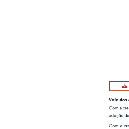
Imagem © Mo
Veículos
Com a cres
adoção de 
Com a cre