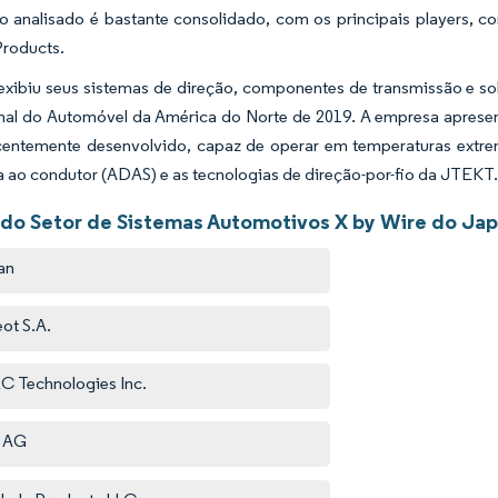
 analisado é bastante consolidado, com os principais players, c
Products.
xibiu seus sistemas de direção, componentes de transmissão e s
onal do Automóvel da América do Norte de 2019. A empresa apresen
recentemente desenvolvido, capaz de operar em temperaturas ext
a ao condutor (ADAS) e as tecnologias de direção-por-fio da JTEKT
 do Setor de Sistemas Automotivos X by Wire do Ja
an
ot S.A.
 Technologies Inc.
i AG