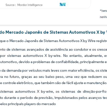
*Isen
nenhu
 do Mercado Japonês de Sistemas Automotivos X by W
 que o Mercado Japonês de Sistemas Automotivos X by Wire regist
nto de sistemas avançados de assistência ao condutor e os cresc
or sistemas automotivos X by-wire. No entanto, atualmente, e
tomotivo, devido a problemas de confiabilidade, principalmente em
 da demanda por veículos mais leves com maior eficiência, os sis
tiva no futuro, graças ao seu baixo peso, uma vez que reduzem
e controle eletrônico, que também são de fácil ajuste e manutenção
sistemas automotivos X by-wire, os sistemas de direção-por-fio 
to durante o período de previsão, impulsionados pelos avanços te
elos principais players do mercado