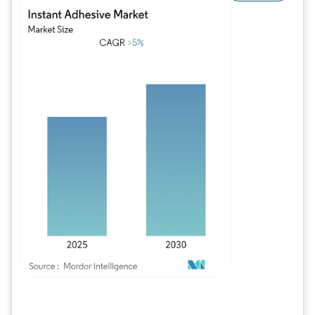
Imagem © Mordor Intelligence. O reuso requer atribuição conforme CC BY 4.0.