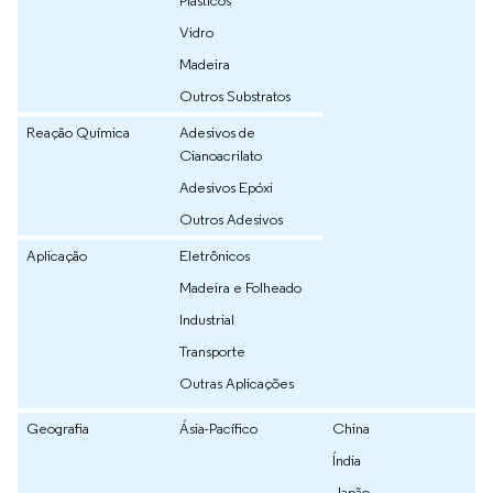
Plásticos
Vidro
Madeira
Outros Substratos
Reação Química
Adesivos de
Cianoacrilato
Adesivos Epóxi
Outros Adesivos
Aplicação
Eletrônicos
Madeira e Folheado
Industrial
Transporte
Outras Aplicações
Geografia
Ásia-Pacífico
China
Índia
Japão