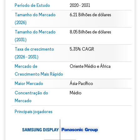
Período de Estudo
2020 - 2031
Tamanho do Mercado
6.21 Bilhões de dólares
(2026)
Tamanho do Mercado
8.05 Bilhões de dólares
(2031)
Taxa de crescimento
5.35% CAGR
(2026 - 2031)
Mercado de
Oriente Médio e África
Crescimento Mais Rápido
Maior Mercado
Ásia-Pacífico
Concentração do
Médio
Mercado
Imagem © Mordor Intelligence. O reuso requer atribuição conforme CC BY 4.0.
Principais jogadores