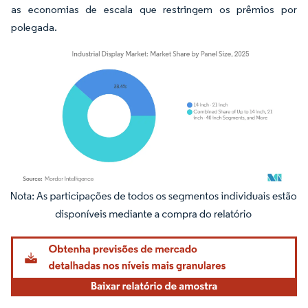
as economias de escala que restringem os prêmios por
polegada.
Imagem © Mordor Intelligence. O reuso requer atribuição conforme CC BY 4.0.