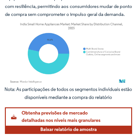
com resiliência, permitindo aos consumidores mudar de ponto
de compra sem comprometer o impulso geral da demanda.
Imagem © Mordor Intelligence. O reuso requer atribuição conforme CC BY 4.0.