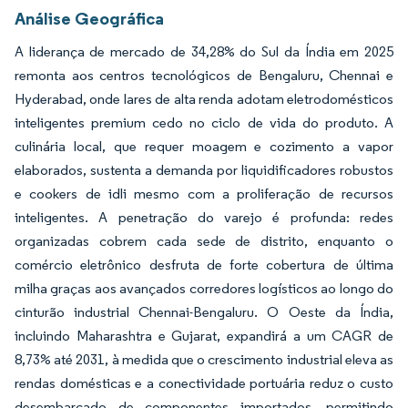
Análise Geográfica
A liderança de mercado de 34,28% do Sul da Índia em 2025
remonta aos centros tecnológicos de Bengaluru, Chennai e
Hyderabad, onde lares de alta renda adotam eletrodomésticos
inteligentes premium cedo no ciclo de vida do produto. A
culinária local, que requer moagem e cozimento a vapor
elaborados, sustenta a demanda por liquidificadores robustos
e cookers de idli mesmo com a proliferação de recursos
inteligentes. A penetração do varejo é profunda: redes
organizadas cobrem cada sede de distrito, enquanto o
comércio eletrônico desfruta de forte cobertura de última
milha graças aos avançados corredores logísticos ao longo do
cinturão industrial Chennai-Bengaluru. O Oeste da Índia,
incluindo Maharashtra e Gujarat, expandirá a um CAGR de
8,73% até 2031, à medida que o crescimento industrial eleva as
rendas domésticas e a conectividade portuária reduz o custo
desembarcado de componentes importados, permitindo