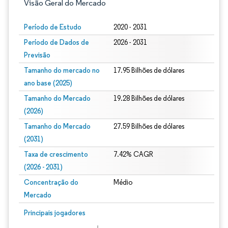
Visão Geral do Mercado
Período de Estudo
2020 - 2031
Período de Dados de
2026 - 2031
Previsão
Tamanho do mercado no
17.95 Bilhões de dólares
ano base (2025)
Tamanho do Mercado
19.28 Bilhões de dólares
(2026)
Tamanho do Mercado
27.59 Bilhões de dólares
(2031)
Taxa de crescimento
7.42% CAGR
(2026 - 2031)
Concentração do
Médio
Mercado
Imagem © Mordor Intelligence. O reuso requer atribuição conforme CC BY 4.0.
Principais jogadores