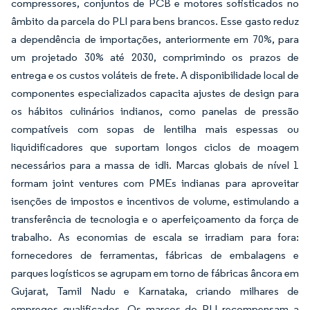
compressores, conjuntos de PCB e motores sofisticados no
âmbito da parcela do PLI para bens brancos. Esse gasto reduz
a dependência de importações, anteriormente em 70%, para
um projetado 30% até 2030, comprimindo os prazos de
entrega e os custos voláteis de frete. A disponibilidade local de
componentes especializados capacita ajustes de design para
os hábitos culinários indianos, como panelas de pressão
compatíveis com sopas de lentilha mais espessas ou
liquidificadores que suportam longos ciclos de moagem
necessários para a massa de idli. Marcas globais de nível 1
formam joint ventures com PMEs indianas para aproveitar
isenções de impostos e incentivos de volume, estimulando a
transferência de tecnologia e o aperfeiçoamento da força de
trabalho. As economias de escala se irradiam para fora:
fornecedores de ferramentas, fábricas de embalagens e
parques logísticos se agrupam em torno de fábricas âncora em
Gujarat, Tamil Nadu e Karnataka, criando milhares de
empregos qualificados. Os marcos do PLI recompensam a