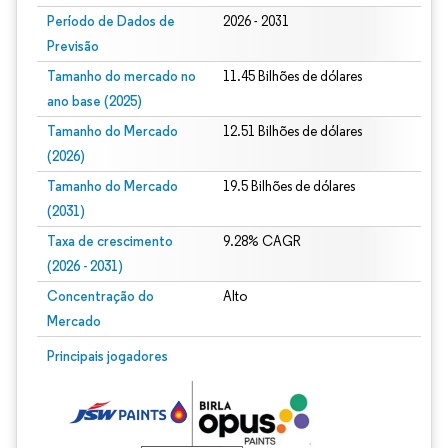
Período de Dados de
2026 - 2031
Previsão
Tamanho do mercado no
11.45 Bilhões de dólares
ano base (2025)
Tamanho do Mercado
12.51 Bilhões de dólares
(2026)
Tamanho do Mercado
19.5 Bilhões de dólares
(2031)
Taxa de crescimento
9.28% CAGR
(2026 - 2031)
Concentração do
Alto
Mercado
Imagem © Mordor Intelligence. O reuso requer atribuição conforme CC BY 4.0.
Principais jogadores