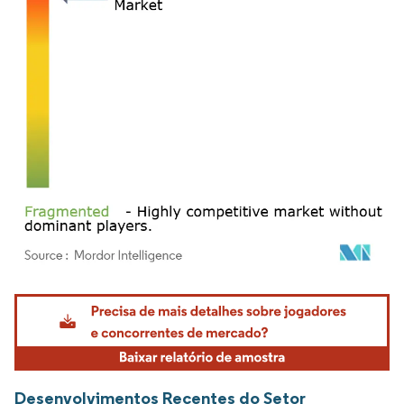
Imagem © Mordor Intelligence. O reuso requer atribuição conforme CC BY 4.0.
Desenvolvimentos Recentes do Setor