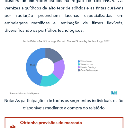
clusters de eletrodomésticos na região de Delhi-NCR. Os
vernizes alquídicos de alto teor de sólidos e as tintas curáveis
por radiação preenchem lacunas especializadas em
embalagens metálicas e laminação de filmes flexíveis,
diversificando os portfólios tecnológicos.
Imagem © Mordor Intelligence. O reuso requer atribuição conforme CC BY 4.0.