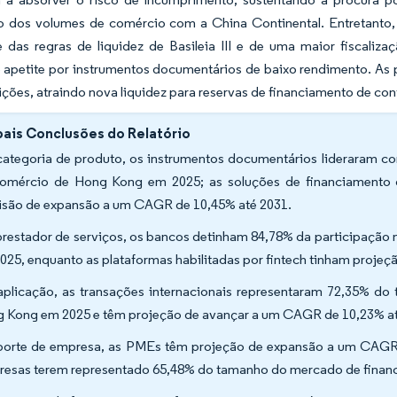
o dos volumes de comércio com a China Continental. Entretanto,
e das regras de liquidez de Basileia III e de uma maior fiscali
apetite por instrumentos documentários de baixo rendimento. As p
rições, atraindo nova liquidez para reservas de financiamento de co
pais Conclusões do Relatório
categoria de produto, os instrumentos documentários lideraram 
omércio de Hong Kong em 2025; as soluções de financiamento 
isão de expansão a um CAGR de 10,45% até 2031.
prestador de serviços, os bancos detinham 84,78% da participaçã
025, enquanto as plataformas habilitadas por fintech tinham projeç
aplicação, as transações internacionais representaram 72,35% 
 Kong em 2025 e têm projeção de avançar a um CAGR de 10,23% at
porte de empresa, as PMEs têm projeção de expansão a um CAGR 
esas terem representado 65,48% do tamanho do mercado de finan