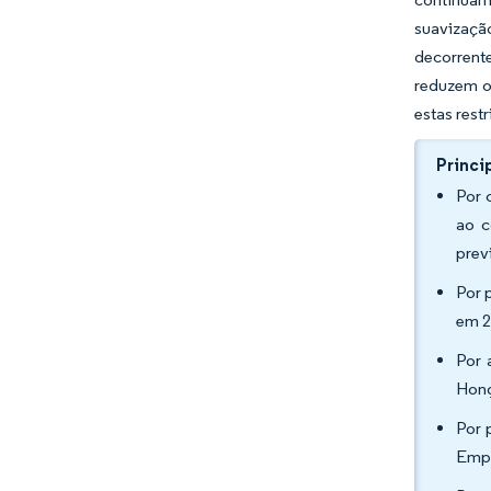
suavizaçã
decorrent
reduzem o 
estas rest
Princi
Por 
ao c
prev
Por 
em 2
Por 
Hong
Por 
Empr