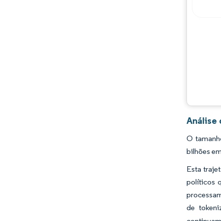
Análise
O tamanho
bilhões em
Esta traje
políticos
processame
de tokeni
continuam