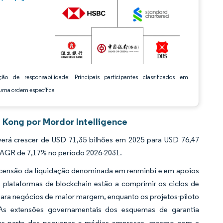
ção de responsabilidade: Principais participantes classificados em
ma ordem específica
Kong por Mordor Intelligence
á crescer de USD 71,35 bilhões em 2025 para USD 76,47
 CAGR de 7,17% no período 2026-2031.
 ascensão da liquidação denominada em renminbi e em apoios
s plataformas de blockchain estão a comprimir os ciclos de
para negócios de maior margem, enquanto os projetos-piloto
As extensões governamentais dos esquemas de garantia
 por parte das pequenas e médias empresas, mesmo com a