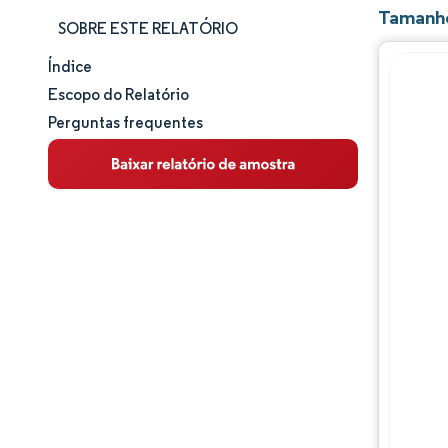
Tamanho
SOBRE ESTE RELATÓRIO
Índice
Tamanho e participação de mercado
Escopo do Relatório
Perguntas frequentes
Análise de mercado
Tendências e insights
Análise de segmentos
Análise geográfica
Panorama competitivo
Principais jogadores
Desenvolvimentos da indústria