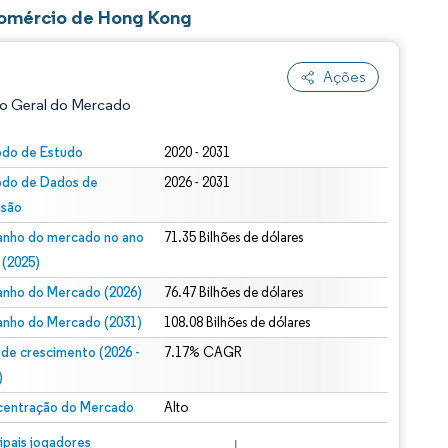
Comércio de Hong Kong
Ações
o Geral do Mercado
odo de Estudo
2020 - 2031
odo de Dados de
2026 - 2031
isão
nho do mercado no ano
71.35 Bilhões de dólares
 (2025)
nho do Mercado (2026)
76.47 Bilhões de dólares
ão conforme CC BY 4.0.
nho do Mercado (2031)
108.08 Bilhões de dólares
 de crescimento (2026 -
7.17% CAGR
)
entração do Mercado
Alto
m © Mordor Intelligence. O reuso requer atribuição conforme CC BY 4.0.
cipais jogadores