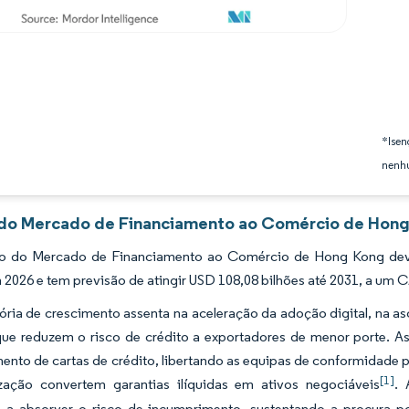
*Isen
nenhu
 do Mercado de Financiamento ao Comércio de Hong 
 do Mercado de Financiamento ao Comércio de Hong Kong dever
 2026 e tem previsão de atingir USD 108,08 bilhões até 2031, a um
tória de crescimento assenta na aceleração da adoção digital, na
 que reduzem o risco de crédito a exportadores de menor porte. A
nto de cartas de crédito, libertando as equipas de conformidade 
[1]
zação convertem garantias ilíquidas em ativos negociáveis
. 
 a absorver o risco de incumprimento, sustentando a procura