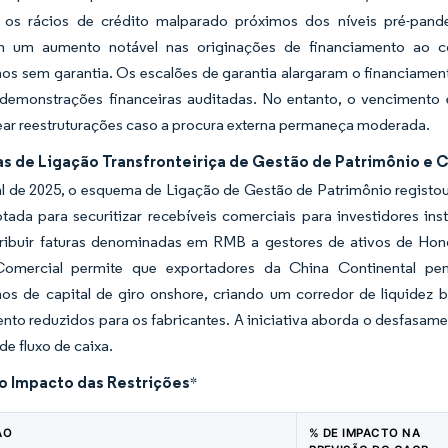
os rácios de crédito malparado próximos dos níveis pré-pand
am um aumento notável nas originações de financiamento ao 
os sem garantia. Os escalões de garantia alargaram o financiame
 demonstrações financeiras auditadas. No entanto, o vencimento
ar reestruturações caso a procura externa permaneça moderada.
s de Ligação Transfronteiriça de Gestão de Patrimônio e 
al de 2025, o esquema de Ligação de Gestão de Patrimônio registou f
ptada para securitizar recebíveis comerciais para investidores i
tribuir faturas denominadas em RMB a gestores de ativos de Ho
Comercial permite que exportadores da China Continental pe
os de capital de giro onshore, criando um corredor de liquidez b
nto reduzidos para os fabricantes. A iniciativa aborda o desfasam
de fluxo de caixa.
do Impacto das Restrições
*
ÃO
% DE IMPACTO NA