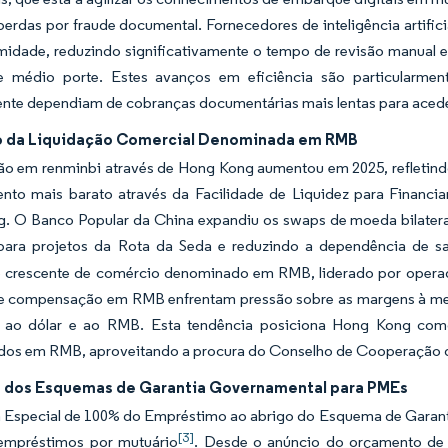
perdas por fraude documental. Fornecedores de inteligência artific
midade, reduzindo significativamente o tempo de revisão manual 
 médio porte. Estes avanços em eficiência são particularme
ente dependiam de cobranças documentárias mais lentas para acede
 da Liquidação Comercial Denominada em RMB
ão em renminbi através de Hong Kong aumentou em 2025, refletindo 
ento mais barato através da Facilidade de Liquidez para Fina
 O Banco Popular da China expandiu os swaps de moeda bilaterais 
ra projetos da Rota da Seda e reduzindo a dependência de sa
 crescente de comércio denominado em RMB, liderado por opera
de compensação em RMB enfrentam pressão sobre as margens à medi
 ao dólar e ao RMB. Esta tendência posiciona Hong Kong como o
os em RMB, aproveitando a procura do Conselho de Cooperação do
 dos Esquemas de Garantia Governamental para PMEs
a Especial de 100% do Empréstimo ao abrigo do Esquema de Garant
[3]
empréstimos por mutuário
. Desde o anúncio do orçamento de 