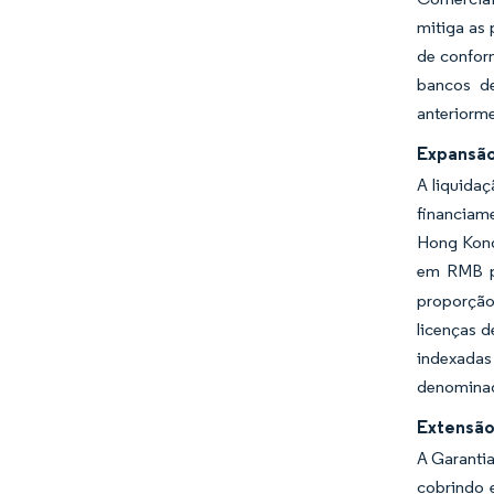
mitiga as 
de confor
bancos de
anteriorm
Expansão
A liquidaç
financiam
Hong Kong.
em RMB pa
proporção
licenças 
indexadas
denominad
Extensão
A Garanti
cobrindo 