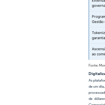
Extensã
govern
Program
Gestão 
Tokeniz
garanti
Ascensã
ao comé
Fonte: Mor
Digitali
As plataf
de um dia
processado
de dólare
Comerciais