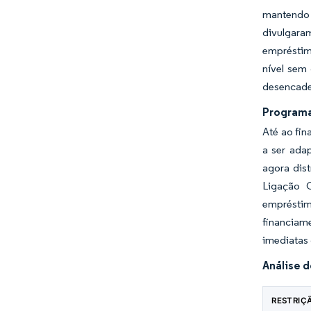
mantendo 
divulgar
empréstim
nível sem
desencade
Programa
Até ao fin
a ser ada
agora dis
Ligação 
empréstim
financiame
imediatas 
Análise 
RESTRIÇ