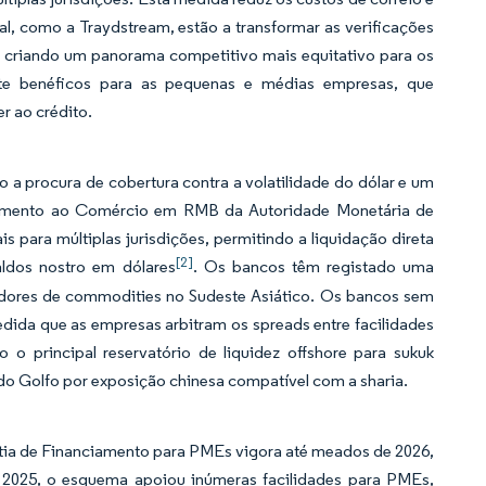
ial, como a Traydstream, estão a transformar as verificações
e criando um panorama competitivo mais equitativo para os
nte benéficos para as pequenas e médias empresas, que
r ao crédito.
a procura de cobertura contra a volatilidade do dólar e um
nciamento ao Comércio em RMB da Autoridade Monetária de
para múltiplas jurisdições, permitindo a liquidação direta
[2]
ldos nostro em dólares
. Os bancos têm registado uma
dores de commodities no Sudeste Asiático. Os bancos sem
da que as empresas arbitram os spreads entre facilidades
 principal reservatório de liquidez offshore para sukuk
 Golfo por exposição chinesa compatível com a sharia.
ia de Financiamento para PMEs vigora até meados de 2026,
2025, o esquema apoiou inúmeras facilidades para PMEs,