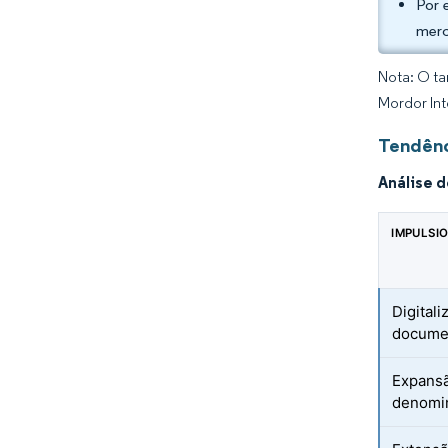
Por 
merc
Nota: O ta
Mordor Int
Tendênc
Análise 
IMPULSI
Digital
docume
Expansã
denomi