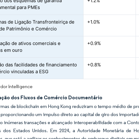
o dos esquemas de garantia
+1.2%
amental para PMEs
as de Ligação Transfronteiriça de
+1.0%
de Patrimônio e Comércio
ação de ativos comerciais e
+0.9%
as em ouro
o das facilidades de financiamento
+0.8%
rcio vinculadas a ESG
dor Intelligence
zação dos Fluxos de Comércio Documentário
ormas de blockchain em Hong Kong reduziram o tempo médio de pro
, proporcionando um impulso direto ao capital de giro dos import
 inúmeras transações e alcançado interoperabilidade com a Contour,
s dos Estados Unidos. Em 2024, a Autoridade Monetária de Ho
, que está a agilizar os conhecimentos de embarque digitais em múl