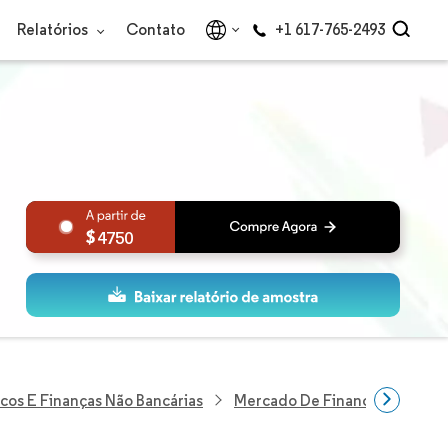
Relatórios
Contato
+1 617-765-2493
4750
cos E Finanças Não Bancárias
Mercado De Financiamento A