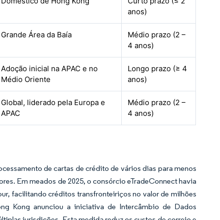
Doméstico de Hong Kong
Curto prazo (≤ 2
anos)
Grande Área da Baía
Médio prazo (2 –
4 anos)
Adoção inicial na APAC e no
Longo prazo (≥ 4
Médio Oriente
anos)
Global, liderado pela Europa e
Médio prazo (2 –
APAC
4 anos)
cessamento de cartas de crédito de vários dias para menos
adores. Em meados de 2025, o consórcio eTradeConnect havia
 facilitando créditos transfronteiriços no valor de milhões
ng Kong anunciou a iniciativa de Intercâmbio de Dados
tiplas jurisdições. Esta medida reduz os custos de correio e