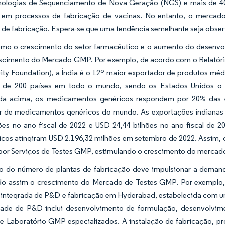
ologias de Sequenciamento de Nova Geração (NGS) e mais de 400
 em processos de fabricação de vacinas. No entanto, o mercad
 de fabricação. Espera-se que uma tendência semelhante seja obse
omo o crescimento do setor farmacêutico e o aumento do desenvo
escimento do Mercado GMP. Por exemplo, de acordo com o Relatóri
ity Foundation), a Índia é o 12º maior exportador de produtos m
 de 200 países em todo o mundo, sendo os Estados Unidos o 
a acima, os medicamentos genéricos respondem por 20% das e
r de medicamentos genéricos do mundo. As exportações indianas
hões no ano fiscal de 2022 e USD 24,44 bilhões no ano fiscal de
icos atingiram USD 2.196,32 milhões em setembro de 2022. Assim, 
or Serviços de Testes GMP, estimulando o crescimento do mercad
 do número de plantas de fabricação deve impulsionar a demand
do assim o crescimento do Mercado de Testes GMP. Por exemplo, e
 integrada de P&D e fabricação em Hyderabad, estabelecida com um
ade de P&D inclui desenvolvimento de formulação, desenvolvime
e Laboratório GMP especializados. A instalação de fabricação, pr