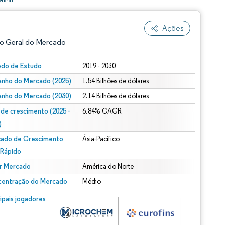
Ações
o Geral do Mercado
odo de Estudo
2019 - 2030
nho do Mercado (2025)
1.54 Bilhões de dólares
nho do Mercado (2030)
2.14 Bilhões de dólares
 de crescimento (2025 -
6.84% CAGR
)
ado de Crescimento
Ásia-Pacífico
ão conforme CC BY 4.0.
 Rápido
r Mercado
América do Norte
entração do Mercado
Médio
m © Mordor Intelligence. O reuso requer atribuição conforme CC BY 4.0.
cipais jogadores