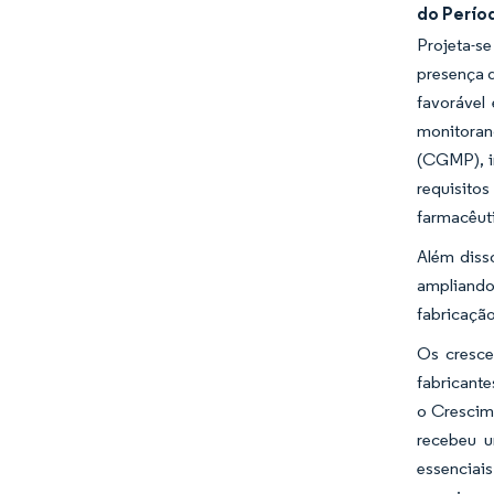
do Perío
Projeta-s
presença d
favorável
monitoran
(CGMP), i
requisito
farmacêuti
Além diss
ampliando
fabricaçã
Os cresce
fabricant
o Crescim
recebeu u
essenciais