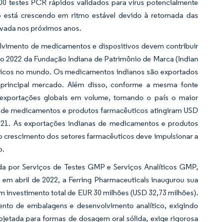
 testes PCR rápidos validados para vírus potencialmente
o está crescendo em ritmo estável devido à retomada das
rvada nos próximos anos.
lvimento de medicamentos e dispositivos devem contribuir
o 2022 da Fundação Indiana de Patrimônio de Marca (Indian
édicos no mundo. Os medicamentos indianos são exportados
principal mercado. Além disso, conforme a mesma fonte
xportações globais em volume, tornando o país o maior
 de medicamentos e produtos farmacêuticos atingiram USD
 2021. As exportações indianas de medicamentos e produtos
o crescimento dos setores farmacêuticos deve impulsionar a
o.
a por Serviços de Testes GMP e Serviços Analíticos GMP,
m abril de 2022, a Ferring Pharmaceuticals inaugurou sua
 investimento total de EUR 30 milhões (USD 32,73 milhões).
nto de embalagens e desenvolvimento analítico, exigindo
ojetada para formas de dosagem oral sólida, exige rigorosa