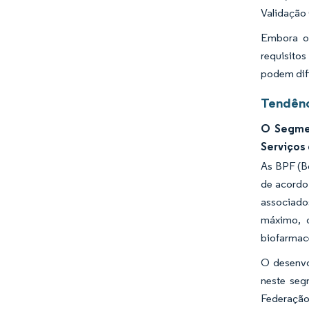
Validação
Embora os
requisito
podem difi
Tendênc
O Segmen
Serviços
As BPF (B
de acordo
associado
máximo, 
biofarmacê
O desenvo
neste seg
Federação