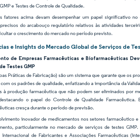
 GMP e Testes de Controle de Qualidade.
 fatores acima devam desempenhar um papel significativo no
s precisos do arcabouço regulatório relativos às atividades terc
cultar o crescimento do mercado no período previsto.
ias e Insights do Mercado Global de Serviços de T
to de Empresas Farmacêuticas e Biofarmacêuticas Dever
 de Testes GMP
oas Práticas de Fabricação) são um sistema que garante que os pr
 com os padrões de qualidade, enfatizando a importância da Valid
s à produção farmacêutica que não podem ser eliminados por m
destacando o papel do Controle de Qualidade Farmacêutica. 
uticas cresça durante o período de previsão.
lvimento inovador de medicamentos nos setores farmacêutico e
mento, particularmente no mercado de serviços de testes GM
 Internacional de Fabricantes e Associações Farmacêuticas (Inte