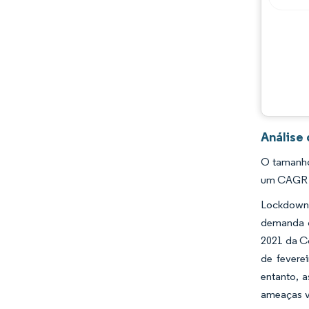
Análise
O tamanho
um CAGR d
Lockdowns
demanda q
2021 da Co
de fevere
entanto, 
ameaças vi