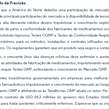
do de Previsão
e que a América do Norte detenha uma participação de mercado 
e principais participantes do mercado e à disponibilidade de tecno
 e alta demanda médica devem impulsionar o crescimento regio
do de perto a conformidade dos fabricantes de medicamentos com
ncluindo rigorosos Testes CGMP e Testes de Conformidade Regu
s mínimos para os métodos, instalações e controles utilizados
co. Os regulamentos garantem que um produto seja seguro e conten
o, o crescente ônus das doenças crônicas deve estimular o au
 as atividades de fabricação de medicamentos, impulsionando ass
o requer Testes GMP, estimulando o crescimento do Mercado GMP.
ntes investimentos governamentais em empresas para melhorar 
es farmacêuticos impulsionaram o crescimento do mercado ao longo
ento GMP e alinhando-se às Tendências GMP atuais no setor. Por 
m contrato de USD 69,3 milhões do governo dos Estados Unido
 para tratar pacientes criticamente enfermos. Espera-se que as o