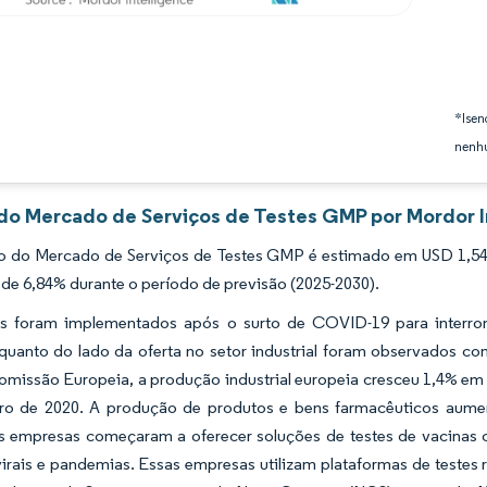
*Isen
nenhu
 do Mercado de Serviços de Testes GMP por Mordor I
 do Mercado de Serviços de Testes GMP é estimado em USD 1,54 bi
e 6,84% durante o período de previsão (2025-2030).
 foram implementados após o surto de COVID-19 para interrom
uanto do lado da oferta no setor industrial foram observados c
missão Europeia, a produção industrial europeia cresceu 1,4% em ju
iro de 2020. A produção de produtos e bens farmacêuticos aumen
as empresas começaram a oferecer soluções de testes de vacina
rais e pandemias. Essas empresas utilizam plataformas de testes 