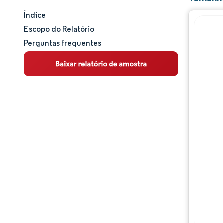
Índice
Tamanho e participação de mercado
Escopo do Relatório
Perguntas frequentes
Análise de mercado
Tendências e insights
Panorama competitivo
Principais jogadores
Desenvolvimentos da indústria