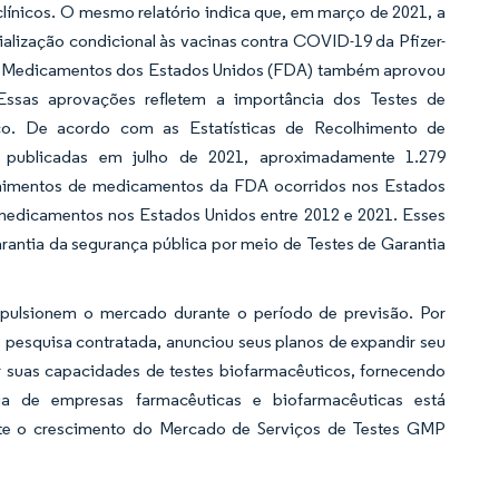
s clínicos. O mesmo relatório indica que, em março de 2021, a
ização condicional às vacinas contra COVID-19 da Pfizer-
 e Medicamentos dos Estados Unidos (FDA) também aprovou
ssas aprovações refletem a importância dos Testes de
co. De acordo com as Estatísticas de Recolhimento de
publicadas em julho de 2021, aproximadamente 1.279
himentos de medicamentos da FDA ocorridos nos Estados
medicamentos nos Estados Unidos entre 2012 e 2021. Esses
rantia da segurança pública por meio de Testes de Garantia
mpulsionem o mercado durante o período de previsão. Por
 pesquisa contratada, anunciou seus planos de expandir seu
r suas capacidades de testes biofarmacêuticos, fornecendo
a de empresas farmacêuticas e biofarmacêuticas está
nte o crescimento do Mercado de Serviços de Testes GMP