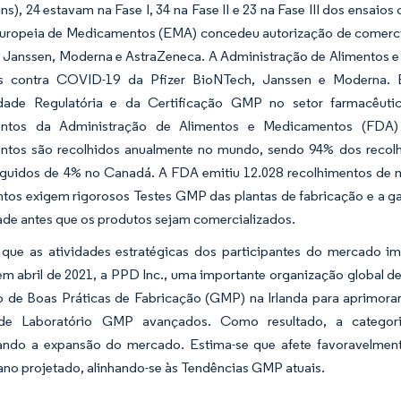
ns), 24 estavam na Fase I, 34 na Fase II e 23 na Fase III dos ensaio
uropeia de Medicamentos (EMA) concedeu autorização de comercial
 Janssen, Moderna e AstraZeneca. A Administração de Alimentos
s contra COVID-19 da Pfizer BioNTech, Janssen e Moderna. E
dade Regulatória e da Certificação GMP no setor farmacêuti
ntos da Administração de Alimentos e Medicamentos (FDA) 
tos são recolhidos anualmente no mundo, sendo 94% dos recol
eguidos de 4% no Canadá. A FDA emitiu 12.028 recolhimentos de 
tos exigem rigorosos Testes GMP das plantas de fabricação e a ga
ade antes que os produtos sejam comercializados.
 que as atividades estratégicas dos participantes do mercado i
m abril de 2021, a PPD Inc., uma importante organização global de
io de Boas Práticas de Fabricação (GMP) na Irlanda para aprimora
 de Laboratório GMP avançados. Como resultado, a categori
ando a expansão do mercado. Estima-se que afete favoravelme
ano projetado, alinhando-se às Tendências GMP atuais.