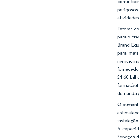
como tecn
perigosos
atividades
Fatores c
para o cr
Brand Equ
para mais
mencionad
fornecedo
24,60 bil
farmacêut
demanda p
O aumento
estimulan
instalação
A capacid
Serviços d