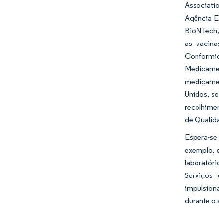
Associatio
Agência E
BioNTech,
as vacina
Conformi
Medicame
medicamen
Unidos, s
recolhimen
de Qualid
Espera-se
exemplo, e
laboratór
Serviços
impulsion
durante o 