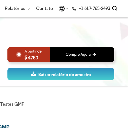
Relatórios
Contato
+1 617-765-2493
4750
 Testes GMP
 GMP