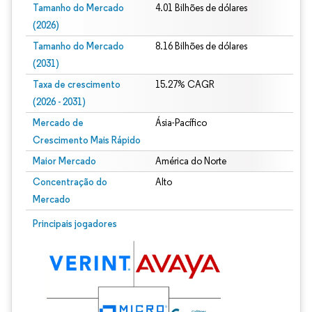
Tamanho do Mercado
4.01 Bilhões de dólares
(2026)
Tamanho do Mercado
8.16 Bilhões de dólares
(2031)
Taxa de crescimento
15.27% CAGR
(2026 - 2031)
Mercado de
Ásia-Pacífico
Crescimento Mais Rápido
Maior Mercado
América do Norte
Concentração do
Alto
Mercado
Imagem © Mordor Intelligence. O reuso requer atribuição conforme CC BY 4.0.
Principais jogadores