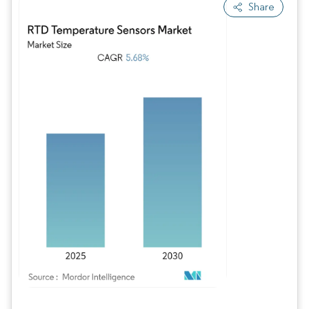
Share
Imagen © Mordor Intelligence. El uso requiere atribución según CC BY 4.0.