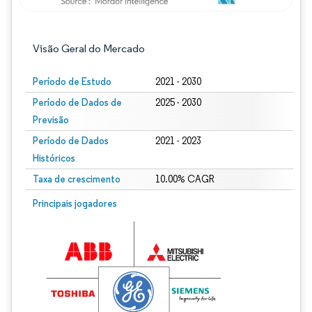
Visão Geral do Mercado
Período de Estudo
2021 - 2030
Período de Dados de
2025 - 2030
Previsão
Período de Dados
2021 - 2023
Históricos
Taxa de crescimento
10.00% CAGR
Imagem © Mordor Intelligence. O reuso requer atribuição conforme CC BY 4.0.
Principais jogadores