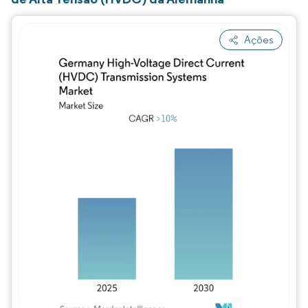
Ações
Imagem © Mordor Intelligence. O reuso req