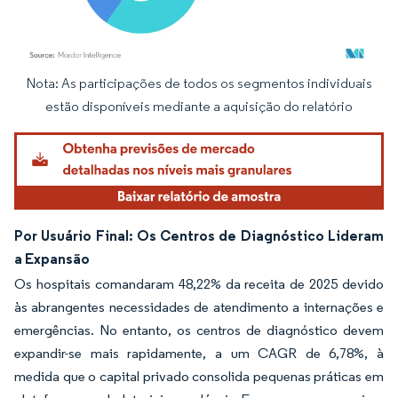
Nota: As participações de todos os segmentos individuais
Imagem © Mordor Intelligence. O reuso requer atribuição conforme CC BY 4.0.
estão disponíveis mediante a aquisição do relatório
Por Usuário Final: Os Centros de Diagnóstico Lideram
a Expansão
Os hospitais comandaram 48,22% da receita de 2025 devido
às abrangentes necessidades de atendimento a internações e
emergências. No entanto, os centros de diagnóstico devem
expandir-se mais rapidamente, a um CAGR de 6,78%, à
medida que o capital privado consolida pequenas práticas em