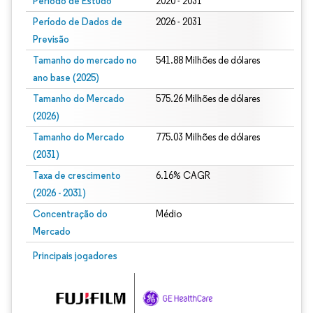
Período de Estudo
2020 - 2031
Período de Dados de
2026 - 2031
Previsão
Tamanho do mercado no
541.88 Milhões de dólares
ano base (2025)
Tamanho do Mercado
575.26 Milhões de dólares
(2026)
Tamanho do Mercado
775.03 Milhões de dólares
(2031)
Taxa de crescimento
6.16% CAGR
(2026 - 2031)
Concentração do
Médio
Mercado
Imagem © Mordor Intelligence. O reuso requer atribuição conforme CC BY 4.0.
Principais jogadores