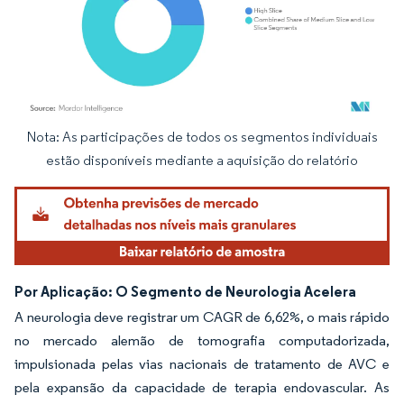
Nota: As participações de todos os segmentos individuais
Imagem © Mordor Intelligence. O reuso requer atribuição conforme CC BY 4.0.
estão disponíveis mediante a aquisição do relatório
Por Aplicação: O Segmento de Neurologia Acelera
A neurologia deve registrar um CAGR de 6,62%, o mais rápido
no mercado alemão de tomografia computadorizada,
impulsionada pelas vias nacionais de tratamento de AVC e
pela expansão da capacidade de terapia endovascular. As