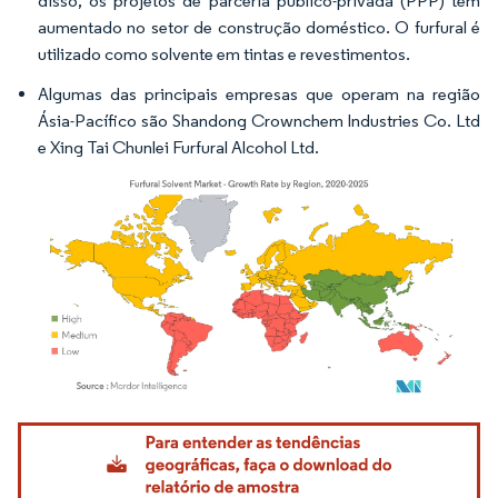
disso, os projetos de parceria público-privada (PPP) têm
aumentado no setor de construção doméstico. O furfural é
utilizado como solvente em tintas e revestimentos.
Algumas das principais empresas que operam na região
Ásia-Pacífico são Shandong Crownchem Industries Co. Ltd
e Xing Tai Chunlei Furfural Alcohol Ltd.
Imagem © Mordor Intelligence. O reuso requer atribuição conforme CC BY 4.0.