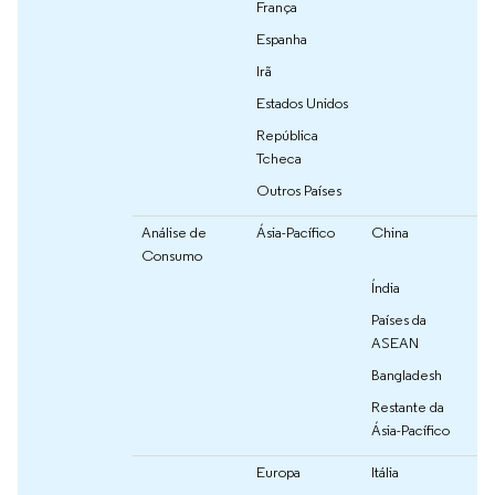
França
Espanha
Irã
Estados Unidos
República
Tcheca
Outros Países
Análise de
Ásia-Pacífico
China
Consumo
Índia
Países da
ASEAN
Bangladesh
Restante da
Ásia-Pacífico
Europa
Itália