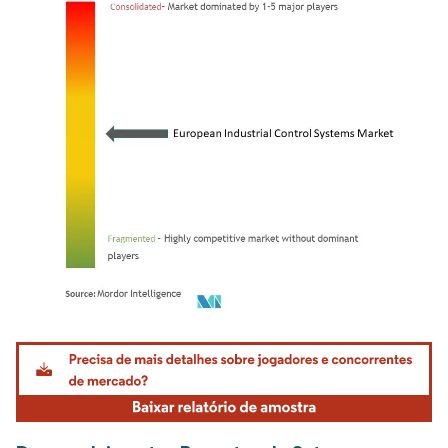
Imagem © Mordor Intelligence. O reuso requer atribuição conforme CC BY 4.0.