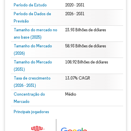
Período de Estudo
2020 - 2031
Período de Dados de
2026 - 2031
Previsão
Tamanho do mercado no
23.93 Bilhões de dólares
ano base (2025)
Tamanho do Mercado
58.93 Bilhões de dólares
(2026)
Tamanho do Mercado
108.92 Bilhões de dólares
(2031)
Taxa de crescimento
13.07% CAGR
(2026 - 2031)
Concentração do
Médio
Mercado
Imagem © Mordor Intelligence. O reuso requer atribuição conforme CC BY 4.0.
Principais jogadores