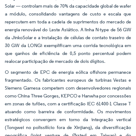
Solar — controlam mais de 70% da capacidade global de wafer
a módulo, consolidando vantagens de custo e escala que
repercutem em toda a cadeia de suprimentos do mercado de
energia renovável do Leste Asiático. A linha N-type de 56 GW
da JinkoSolar e a instalação de células de contato traseiro de
30 GW da LONGi exemplificam uma corrida tecnológica em
que ganhos de eficiência de 0,5 ponto percentual podem
realocar participação de mercado de dois dígitos.
O segmento de EPC de energia eólica offshore permanece
fragmentado. Os fabricantes europeus de turbinas Vestas e
Siemens Gamesa competem com desenvolvedores regionais
como China Three Gorges, KEPCO e Hanwha por concessões
em zonas de tufões, com a certificação IEC 61400-1 Classe T
atuando como barreira de conformidade. Os movimentos
estratégicos convergem em torno da integração vertical
(Tongwei no polissilício fora de Xinjiang), da diversificação
geográfica (joint venture de Ørsted em Taiwan) e do