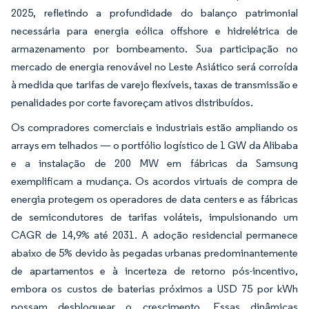
2025, refletindo a profundidade do balanço patrimonial
necessária para energia eólica offshore e hidrelétrica de
armazenamento por bombeamento. Sua participação no
mercado de energia renovável no Leste Asiático será corroída
à medida que tarifas de varejo flexíveis, taxas de transmissão e
penalidades por corte favoreçam ativos distribuídos.
Os compradores comerciais e industriais estão ampliando os
arrays em telhados — o portfólio logístico de 1 GW da Alibaba
e a instalação de 200 MW em fábricas da Samsung
exemplificam a mudança. Os acordos virtuais de compra de
energia protegem os operadores de data centers e as fábricas
de semicondutores de tarifas voláteis, impulsionando um
CAGR de 14,9% até 2031. A adoção residencial permanece
abaixo de 5% devido às pegadas urbanas predominantemente
de apartamentos e à incerteza de retorno pós-incentivo,
embora os custos de baterias próximos a USD 75 por kWh
possam desbloquear o crescimento. Essas dinâmicas