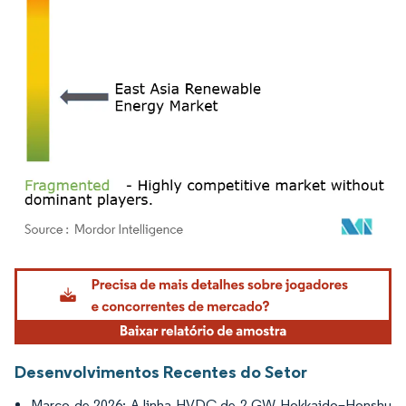
Imagem © Mordor Intelligence. O reuso requer atribuição conforme CC BY 4.0.
Desenvolvimentos Recentes do Setor
Março de 2026: A linha HVDC de 2 GW Hokkaido–Honshu