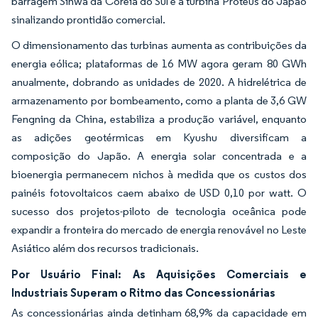
barragem Sihwa da Coreia do Sul e a turbina Proteus do Japão
sinalizando prontidão comercial.
O dimensionamento das turbinas aumenta as contribuições da
energia eólica; plataformas de 16 MW agora geram 80 GWh
anualmente, dobrando as unidades de 2020. A hidrelétrica de
armazenamento por bombeamento, como a planta de 3,6 GW
Fengning da China, estabiliza a produção variável, enquanto
as adições geotérmicas em Kyushu diversificam a
composição do Japão. A energia solar concentrada e a
bioenergia permanecem nichos à medida que os custos dos
painéis fotovoltaicos caem abaixo de USD 0,10 por watt. O
sucesso dos projetos-piloto de tecnologia oceânica pode
expandir a fronteira do mercado de energia renovável no Leste
Asiático além dos recursos tradicionais.
Por Usuário Final: As Aquisições Comerciais e
Industriais Superam o Ritmo das Concessionárias
As concessionárias ainda detinham 68,9% da capacidade em