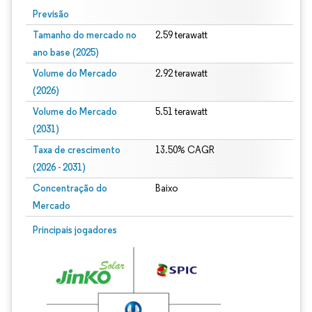
Previsão
Tamanho do mercado no
2.59 terawatt
ano base (2025)
Volume do Mercado
2.92 terawatt
(2026)
Volume do Mercado
5.51 terawatt
(2031)
Taxa de crescimento
13.50% CAGR
(2026 - 2031)
Concentração do
Baixo
Mercado
Imagem © Mordor Intelligence. O reuso requer atribuição conforme CC BY 4.0.
Principais jogadores