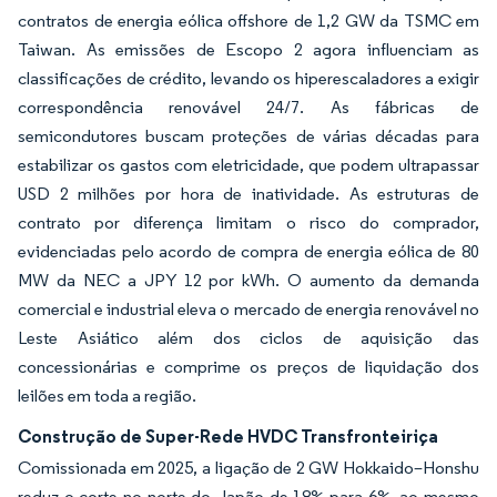
contratos de energia eólica offshore de 1,2 GW da TSMC em
Taiwan. As emissões de Escopo 2 agora influenciam as
classificações de crédito, levando os hiperescaladores a exigir
correspondência renovável 24/7. As fábricas de
semicondutores buscam proteções de várias décadas para
estabilizar os gastos com eletricidade, que podem ultrapassar
USD 2 milhões por hora de inatividade. As estruturas de
contrato por diferença limitam o risco do comprador,
evidenciadas pelo acordo de compra de energia eólica de 80
MW da NEC a JPY 12 por kWh. O aumento da demanda
comercial e industrial eleva o mercado de energia renovável no
Leste Asiático além dos ciclos de aquisição das
concessionárias e comprime os preços de liquidação dos
leilões em toda a região.
Construção de Super-Rede HVDC Transfronteiriça
Comissionada em 2025, a ligação de 2 GW Hokkaido–Honshu
reduz o corte no norte do Japão de 18% para 6%, ao mesmo