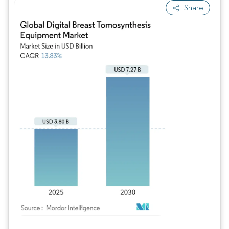
Share
Imagem © Mordor Intelligence. O reuso requer atribuição conforme CC BY 4.0.