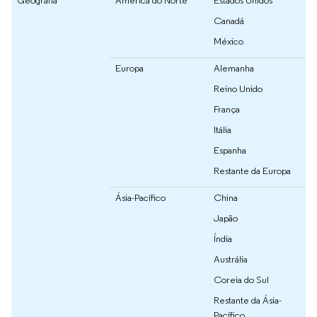
Geografia
América do Norte
Estados Unidos
Canadá
México
Europa
Alemanha
Reino Unido
França
Itália
Espanha
Restante da Europa
Ásia-Pacífico
China
Japão
Índia
Austrália
Coreia do Sul
Restante da Ásia-
Pacífico