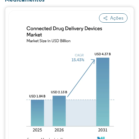
Ações
Imagem © Mordor Intelligence. O reuso req