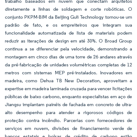
trabalho baseados em nuvem que conectam arquitetos
diretamente a linhas de soldagem e corte robóticas. O
conjunto PKPM-BIM da Beijing Guli Technology tornou-se um
padrão de fato, e os empreiteiros que integram sua
funcionalidade automatizada de lista de materiais podem
reduzir as iterações de design em até 30%. O Broad Group
continua a se diferenciar pela velocidade, demonstrando a
montagem em cinco dias de uma torre de 26 andares através
da pré-fabricação de unidades volumétricas completas de 12
metros com sistemas MEP pré-instalados. Inovadores em
madeira, como Dehua TB New Decoration, aproveitam a
expertise em madeira laminada cruzada para vencer licitações
públicas de baixo carbono, enquanto especialistas em aço de
Jiangsu implantam painéis de fachada em concreto de ultra-
alto desempenho para atender a rigorosos códigos de
proteção contra incêndio. Parcerias com fornecedores de
serviços em nuvem, divisões de financiamento verde de
bancos estatais e bolsas de crédito de carbono estão