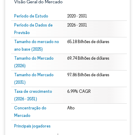
Visão Geral do Mercado
Período de Estudo
2020 - 2031
Período de Dados de
2026 - 2031
Previsão
Tamanho do mercado no
65.18 Bilhões de dólares
ano base (2025)
Tamanho do Mercado
69.74 Bilhões de dólares
(2026)
Tamanho do Mercado
97.86 Bilhões de dólares
(2031)
Taxa de crescimento
6.99% CAGR
(2026 - 2031)
Concentração do
Alto
Mercado
Imagem © Mordor Intelligence. O reuso requer atribuição conforme CC BY 4.0.
Principais jogadores