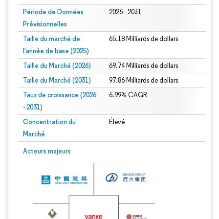
Période de Données
2026 - 2031
Prévisionnelles
Taille du marché de
65.18 Milliards de dollars
l'année de base (2025)
Taille du Marché (2026)
69.74 Milliards de dollars
Taille du Marché (2031)
97.86 Milliards de dollars
Taux de croissance (2026
6.99% CAGR
- 2031)
Concentration du
Élevé
Marché
Image © Mordor Intelligence. La réutilisation nécessite une attribution sous CC 
Acteurs majeurs