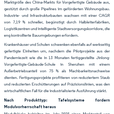
Marktgröße des China-Markts für Vorgefertigte Gebäude aus,
gestützt durch große Pipelines im geförderten Wohnungsbau.
Industrie- und Infrastrukturbauten wachsen mit einer CAGR
von 7,19 % schneller, begünstigt durch Halbleiterfabriken,
Logistikzentren und intelligente Stadtversorgungskorridore, die
eng kontrollierte Bauumgebungen erfordern.
Krankenhäuser und Schulen schwenken ebenfalls auf werkseitig
gefertigte Einheiten um, nachdem die Pilotprojekte aus der
Pandemiezeit wie die in 13 Monaten fertiggestellte Jinlong-
Vorgefertigte-Gebäude-Schule in Shenzhen mit einem
Außerbetriebsanteil von 75 % als Machbarkeitsnachweise
dienten. Fertigungsprojekte profitieren von reduziertem Staub
und reduzierten Erschütterungen auf Präzisionslinien, was den
wirtschaftlichen Fall für die industrialisierte Ausführung stärkt.
Nach Produkttyp: Tafelsysteme fordern
Modulvorherrschaft heraus
Modulblöcke behielten im Jahr 2025 einen Marktanteil von