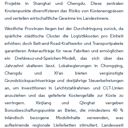
Projekte in Shanghai und Chengdu. Diese zentralen
Knotenpunkte diversifizieren das Risiko von Küstenengpässen
und verteilen wirtschaftliche Gewinne ins Landesinnere.
Westliche Provinzen liegen bei der Durchdringung zurück, da
spärliche städtische Cluster die Logistikkosten pro Einheit
erhöhen; doch Belt-and-Road-Kraftwerks- und Transportpakete
garantieren Ankeraufträge für neue Fabriken und ermöglichen
ein Drehkreuz-und-Speichen-Modell, das sich über das
Jahrzehnt skalieren lässt. Lokalregierungen in Chongqing,
Chengdu und Xi'an bieten vergünstigte
Grundstückspachtverträge und dreijährige Steuerbefreiungen
an, um Investitionen in Leichtstahlrahmen- und CLT-Linien
anzuziehen und das gelieferte Kostengefälle zur Küste zu
verringern. Xinjiang und Qinghai vergeben
Bonusbeschaffungspunkte an Bieter, die mindestens 40 %
inländisch bezogene Modulinhalte verwenden, was
aufkeimende regionale Lieferketten stimuliert. Landesweit