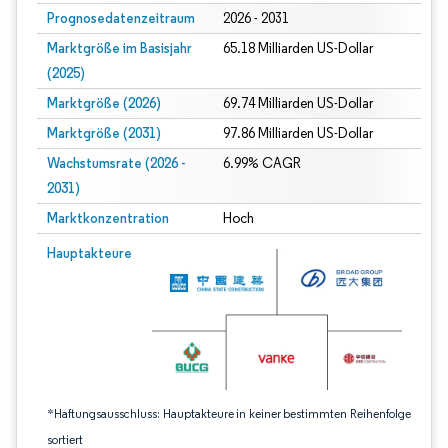
Prognosedatenzeitraum
2026 - 2031
Marktgröße im Basisjahr
65.18 Milliarden US-Dollar
(2025)
Marktgröße (2026)
69.74 Milliarden US-Dollar
Marktgröße (2031)
97.86 Milliarden US-Dollar
Wachstumsrate (2026 -
6.99% CAGR
2031)
Marktkonzentration
Hoch
Bild © Mordor Intelligence. Wiederverwendung erfordert Namensnennung gem
Hauptakteure
*Haftungsausschluss: Hauptakteure in keiner bestimmten Reihenfolge
sortiert